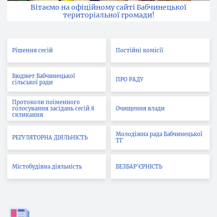
Вітаємо на офіційному сайті Бабчинецької
територіальної громади!
Рішення сесій
Постійні комісії
Бюджет Бабчинецької
ПРО РАДУ
сільської ради
Протоколи поіменного
голосування засідань сесій 8
Очищення влади
скликання
Молодіжна рада Бабчинецької
РЕГУЛЯТОРНА ДІЯЛЬНІСТЬ
ТГ
Містобудівна діяльність
БЕЗБАР'ЄРНІСТЬ