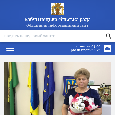
Бабчинецька сільська рада
Офіційний інформаційний сайт
search
прогноз на 03:00
рвані хмари 16.2℃