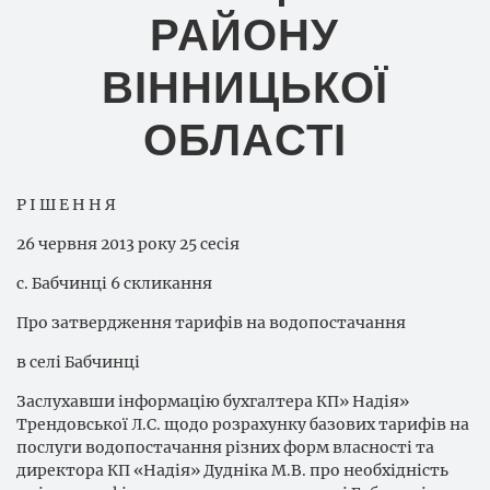
РАЙОНУ
ВІННИЦЬКОЇ
ОБЛАСТІ
Р І Ш Е Н Н Я
26 червня 2013 року 25 сесія
с. Бабчинці 6 скликання
Про затвердження тарифів на водопостачання
в селі Бабчинці
Заслухавши інформацію бухгалтера КП» Надія»
Трендовської Л.С. щодо розрахунку базових тарифів на
послуги водопостачання різних форм власності та
директора КП «Надія» Дудніка М.В. про необхідність