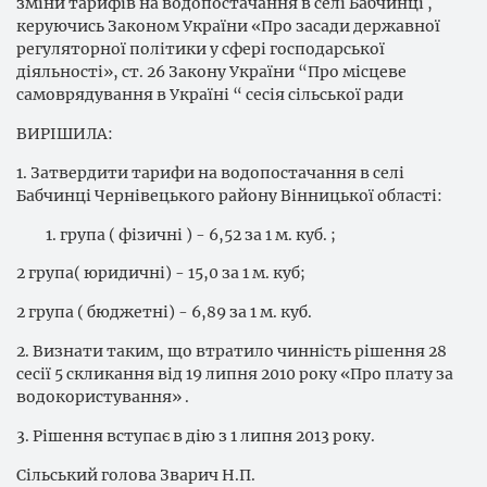
зміни тарифів на водопостачання в селі Бабчинці ,
керуючись Законом України «Про засади державної
регуляторної політики у сфері господарської
діяльності», ст. 26 Закону України “Про місцеве
самоврядування в Україні “ сесія сільської ради
ВИРІШИЛА:
1. Затвердити тарифи на водопостачання в селі
Бабчинці Чернівецького району Вінницької області:
група ( фізичні ) - 6,52 за 1 м. куб. ;
2 група( юридичні) - 15,0 за 1 м. куб;
2 група ( бюджетні) - 6,89 за 1 м. куб.
2. Визнати таким, що втратило чинність рішення 28
сесії 5 скликання від 19 липня 2010 року «Про плату за
водокористування» .
3. Рішення вступає в дію з 1 липня 2013 року.
Сільський голова Зварич Н.П.