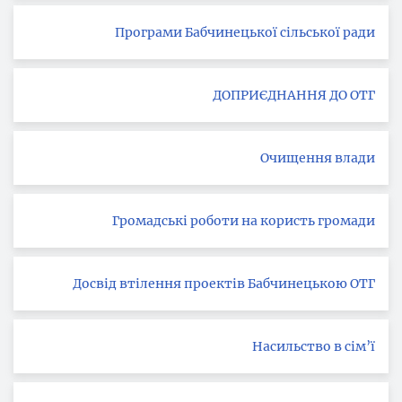
Програми Бабчинецької сільської ради
ДОПРИЄДНАННЯ ДО ОТГ
Очищення влади
Громадські роботи на користь громади
Досвід втілення проектів Бабчинецькою ОТГ
Насильство в сім’ї