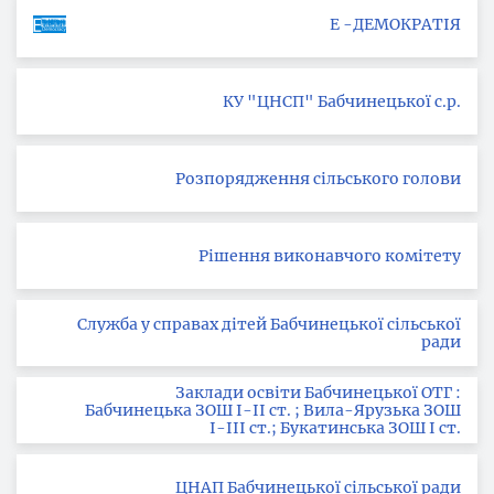
Е -ДЕМОКРАТІЯ
КУ "ЦНСП" Бабчинецької с.р.
Розпорядження сільського голови
Рішення виконавчого комітету
Служба у справах дітей Бабчинецької сільської
ради
Заклади освіти Бабчинецької ОТГ :
Бабчинецька ЗОШ І-ІІ ст. ; Вила-Ярузька ЗОШ
І-ІІІ ст.; Букатинська ЗОШ І ст.
ЦНАП Бабчинецької сільської ради