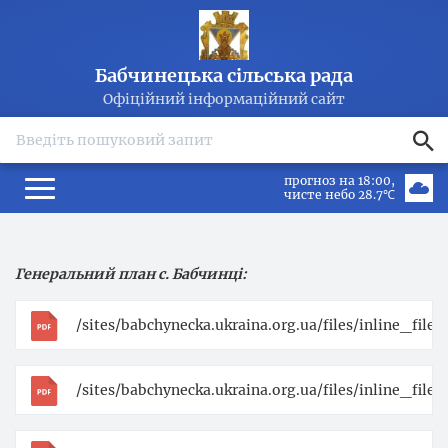
Бабчинецька сільська рада
Офіційний інформаційний сайт
search
прогноз на 18:00
чисте небо 28.7℃
Генеральний план с. Бабчинці:
/sites/babchynecka.ukraina.org.ua/files/inline_fil
/sites/babchynecka.ukraina.org.ua/files/inline_fil