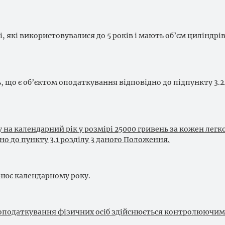
і, які використовувалися до 5 років і мають об’єм циліндрі
 що є об’єктом оподаткування відповідно до підпункту 3.2.
 на календарний рік у розмірі 25000 гривень за кожен легк
но до пункту 3.1 розділу 3 даного Положення.
внює календарному року.
в оподаткування фізичних осіб здійснюється контролюючим