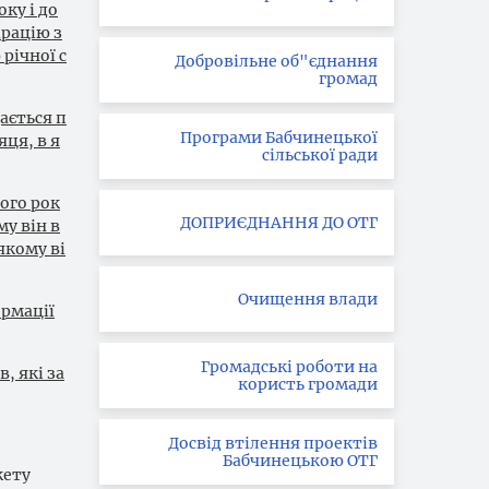
ку і до
арацію з
річної с
Добровільне об"єднання
громад
ається п
Програми Бабчинецької
яця, в я
сільської ради
ного рок
ДОПРИЄДНАННЯ ДО ОТГ
му він в
якому ві
Очищення влади
рмації
Громадські роботи на
, які за
користь громади
Досвід втілення проектів
Бабчинецькою ОТГ
жету