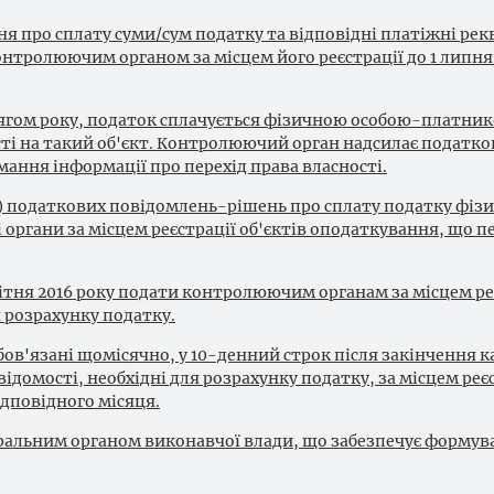
я про сплату суми/сум податку та відповідні платіжні рек
нтролюючим органом за місцем його реєстрації до 1 липня 
ягом року, податок сплачується фізичною особою-платни
сті на такий об'єкт. Контролюючий орган надсилає податко
ння інформації про перехід права власності.
) податкових повідомлень-рішень про сплату податку фіз
ргани за місцем реєстрації об'єктів оподаткування, що п
квітня 2016 року подати контролюючим органам за місцем ре
я розрахунку податку.
обов'язані щомісячно, у 10-денний строк після закінчення 
омості, необхідні для розрахунку податку, за місцем реєс
ідповідного місяця.
ральним органом виконавчої влади, що забезпечує формув