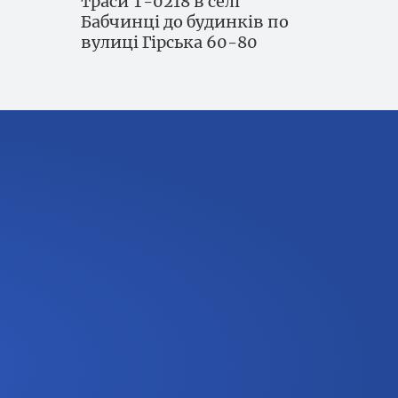
траси Т-0218 в селі
Бабчинці до будинків по
вулиці Гірська 60-80