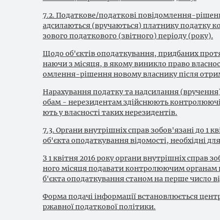
7.2. Податкове/податкові повідомлення-рішенн
адсилаються (вручаються) платнику податку ко
зового податкового (звітного) періоду (року).
Щодо об'єктів оподаткування, придбаних прот
наючи з місяця, в якому виникло право власно
омлення-рішення новому власнику після отрима
Нарахування податку та надсилання (вручення
обам - нерезидентам здійснюють контролюючі о
ють у власності таких нерезидентів.
7.3. Органи внутрішніх справ зобов'язані до 1 
об'єкта оподаткування відомості, необхідні дл
З 1 квітня 2016 року органи внутрішніх справ з
ного місяця подавати контролюючим органам від
б'єкта оподаткування станом на перше число в
Форма подачі інформації встановлюється цент
ржавної податкової політики.