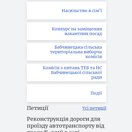
Насильство в сім’ї
Конкурс на заміщення
вакантних посад
Бабчинецька сільська
територіальна виборча
комісія
Комісія з питань ТЕБ та НС
Бабчинецької сільської
ради
Події
Петиції
Усі петиції
Реконструкція дороги для
проїзду автотранспорту від