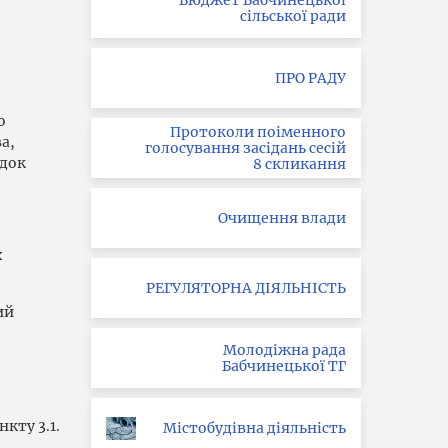
Бюджет Бабчинецької
сільської ради
ПРО РАДУ
о
Протоколи поіменного
а,
голосування засідань сесій
ядок
8 скликання
Очищення влади
х
РЕГУЛЯТОРНА ДІЯЛЬНІСТЬ
ий
Молодіжна рада
Бабчинецької ТГ
кту 3.1.
Містобудівна діяльність