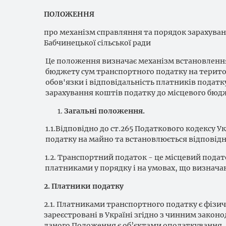
ПОЛОЖЕННЯ
про механізм справляння та порядок зарахуван
Бабчинецької сільської ради
Це положення визначає механізм встановлення,
бюджету сум транспортного податку на територ
обов'язки і відповідальність платників податку
зарахування коштів податку до місцевого бюд
Загальні положення.
1.1.Відповідно до ст.265 Податкового кодексу 
податку на майно та встановлюється відповідн
1.2. Транспортний податок - це місцевий подат
платниками у порядку і на умовах, що визнач
2. Платники податку
2.1. Платниками транспортного податку є фізич
зареєстровані в Україні згідно з чинним законо
даного Положення є об’єктами оподаткування.