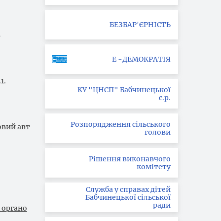
БЕЗБАР'ЄРНІСТЬ
в
Е -ДЕМОКРАТІЯ
1.
КУ "ЦНСП" Бабчинецької
с.р.
Розпорядження сільського
овий авт
голови
Рішення виконавчого
комітету
Служба у справах дітей
Бабчинецької сільської
ради
 органо