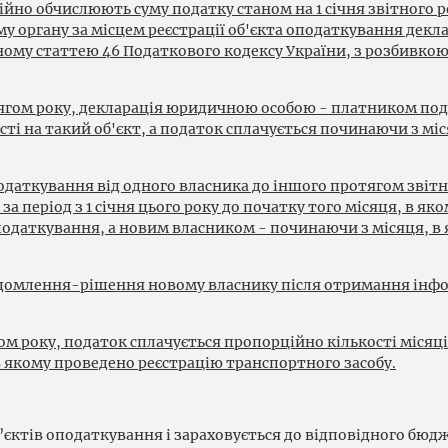
йно обчислюють суму податку станом на 1 січня звітного ро
 органу за місцем реєстрації об'єкта оподаткування декл
ому статтею 46 Податкового кодексу України, з розбивкою 
ягом року, декларація юридичною особою - платником под
ті на такий об'єкт, а податок сплачується починаючи з міс
 оподаткування від одного власника до іншого протягом звіт
 період з 1 січня цього року до початку того місяця, в яко
податкування, а новим власником - починаючи з місяця, в 
домлення-рішення новому власнику після отримання інфо
ом року, податок сплачується пропорційно кількості місяців
в якому проведено реєстрацію транспортного засобу.
об’єктів оподаткування і зараховується до відповідного бюд