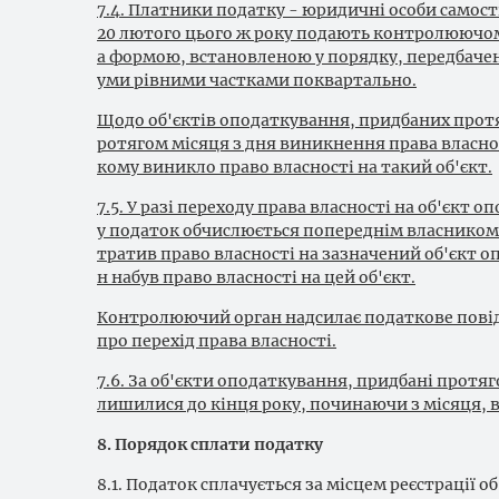
7.4. Платники податку - юридичні особи самості
20 лютого цього ж року подають контролюючому
а формою, встановленою у порядку, передбачен
уми рівними частками поквартально.
Щодо об'єктів оподаткування, придбаних прот
ротягом місяця з дня виникнення права власнос
кому виникло право власності на такий об'єкт.
7.5. У разі переходу права власності на об'єкт
у податок обчислюється попереднім власником за
тратив право власності на зазначений об'єкт о
н набув право власності на цей об'єкт.
Контролюючий орган надсилає податкове пові
про перехід права власності.
7.6. За об'єкти оподаткування, придбані протяг
лишилися до кінця року, починаючи з місяця, 
8. Порядок сплати податку
8.1. Податок сплачується за місцем реєстрації 