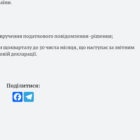
аїни.
ня вручення податкового повідомлення-рішення;
щокварталу до 30 числа місяця, що наступає за звітним
овій декларації.
Поділитися:
Facebook
Telegram