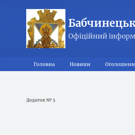
Бабчинецька
Офіційний інформ
Головна
Новини
Оголошенн
Додаток № 5