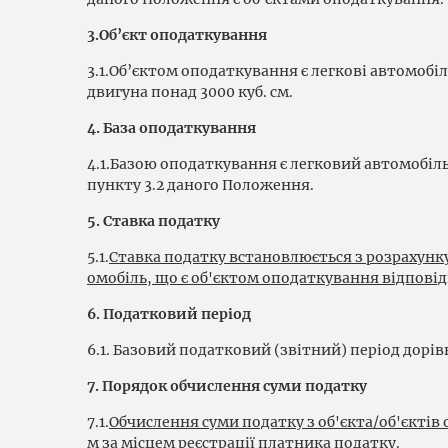
3.Об’єкт оподаткування
3.1.Об’єктом оподаткування є легкові автомобіл
двигуна понад 3000 куб. см.
4. База оподаткування
4.1.Базою оподаткування є легковий автомобіль,
пункту 3.2 даного Положення.
5. Ставка податку
5.1.
Ставка податку встановлюється з розрахунку
омобіль, що є об'єктом оподаткування відповід
6. Податковий період
6.1. Базовий податковий (звітний) період дорі
7. Порядок обчислення суми податку
7.1.
Обчислення суми податку з об'єкта/об'єкті
м за місцем реєстрації платника податку.