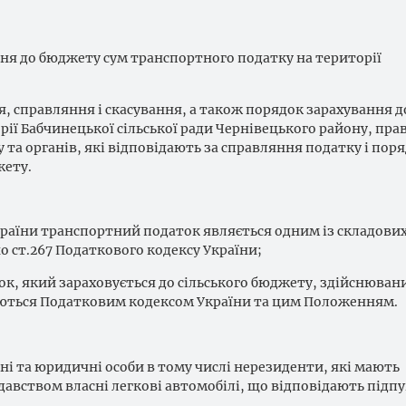
ня до бюджету сум транспортного податку на території
 справляння і скасування, а також порядок зарахування д
ії Бабчинецької сільської ради Чернівецького району, прав
 та органів, які відповідають за справляння податку і пор
жету.
України транспортний податок являється одним із складови
о ст.267 Податкового кодексу України;
ок, який зараховується до сільського бюджету, здійснюван
аються Податковим кодексом України та цим Положенням.
ні та юридичні особи в тому числі нерезиденти, які мають
давством власні легкові автомобілі, що відповідають підпун