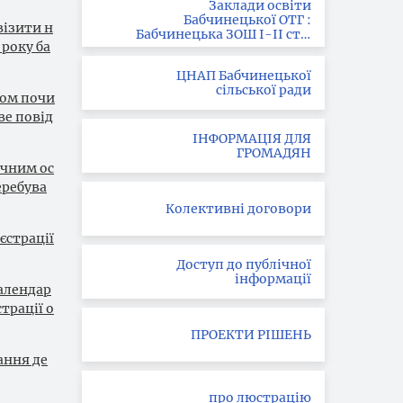
Заклади освіти
Бабчинецької ОТГ :
візити н
Бабчинецька ЗОШ І-ІІ ст. ;
року ба
Вила-Ярузька ЗОШ І-ІІІ
ст.; Букатинська ЗОШ І ст.
ЦНАП Бабчинецької
сільської ради
ком почи
ве повід
ІНФОРМАЦІЯ ДЛЯ
ГРОМАДЯН
ичним ос
еребува
Колективні договори
єстрації
Доступ до публічної
інформації
календар
трації о
ПРОЕКТИ РІШЕНЬ
ання де
про люстрацію