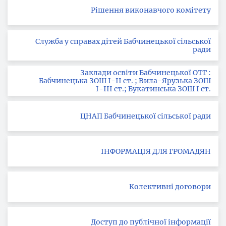
Рішення виконавчого комітету
Служба у справах дітей Бабчинецької сільської
ради
Заклади освіти Бабчинецької ОТГ :
Бабчинецька ЗОШ І-ІІ ст. ; Вила-Ярузька ЗОШ
І-ІІІ ст.; Букатинська ЗОШ І ст.
ЦНАП Бабчинецької сільської ради
ІНФОРМАЦІЯ ДЛЯ ГРОМАДЯН
Колективні договори
Доступ до публічної інформації