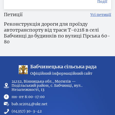
Події
Петиції
Усі петиції
Реконструкція дороги для проїзду
автотранспорту від траси Т-0218 в селі
Бабчинці до будинків по вулиці Гірська 60-
80
Бабчинецька сільська рада
Офіційний інформаційний сайт
24132, Вінницька обл., Могилів —
Подільський район, с. Бабчинці, вул..
Незалежності, 13
пн-пт 8:00-17:00
bab.sr2014@ukr.net
(04357) 30-3-42