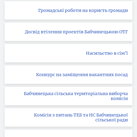
Громадські роботи на користь громади
Досвід втілення проектів Бабчинецькою ОТГ
Насильство в сім’ї
Конкурс на заміщення вакантних посад
Бабчинецька сільська територіальна виборча
комісія
Комісія з питань ТЕБ та НС Бабчинецької
сільської ради