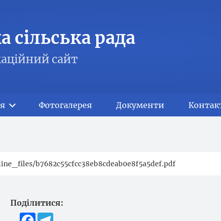
 сільська рада
аційний сайт
я
Фотогалерея
Документи
Контак
inline_files/b7682c55cfcc38eb8cdeab0e8f5a5def.pdf
Поділитися:
Facebook
Telegram