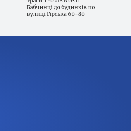
траси Т-0218 в селі
Бабчинці до будинків по
вулиці Гірська 60-80