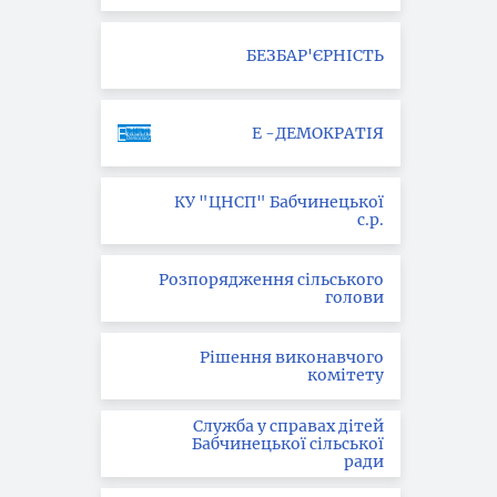
БЕЗБАР'ЄРНІСТЬ
Е -ДЕМОКРАТІЯ
КУ "ЦНСП" Бабчинецької
с.р.
Розпорядження сільського
голови
Рішення виконавчого
комітету
Служба у справах дітей
Бабчинецької сільської
ради