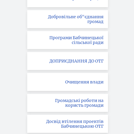
Добровільне об"єднання
громад
Програми Бабчинецької
сільської ради
ДОПРИЄДНАННЯ ДО ОТГ
Очищення влади
Громадські роботи на
користь громади
Досвід втілення проектів
Бабчинецькою ОТГ