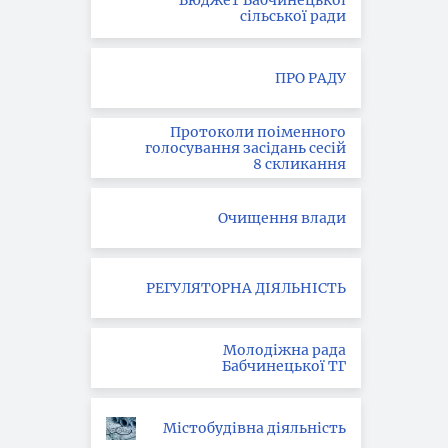
Бюджет Бабчинецької
сільської ради
ПРО РАДУ
Протоколи поіменного
голосування засідань сесій
8 скликання
Очищення влади
РЕГУЛЯТОРНА ДІЯЛЬНІСТЬ
Молодіжна рада
Бабчинецької ТГ
Містобудівна діяльність