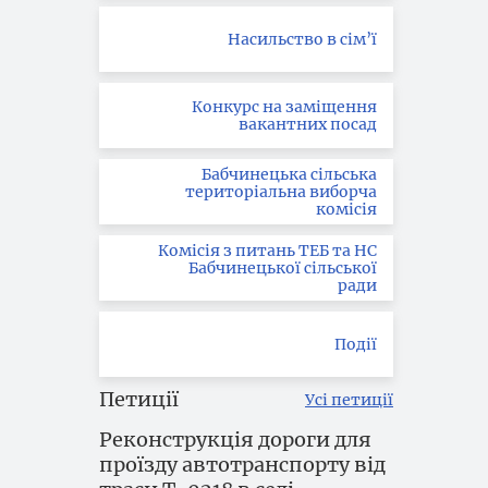
Насильство в сім’ї
Конкурс на заміщення
вакантних посад
Бабчинецька сільська
територіальна виборча
комісія
Комісія з питань ТЕБ та НС
Бабчинецької сільської
ради
Події
Петиції
Усі петиції
Реконструкція дороги для
проїзду автотранспорту від