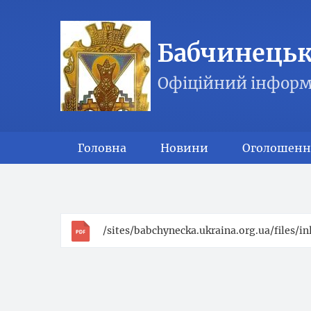
Бабчинецька
Офіційний інформ
Головна
Новини
Оголошенн
/sites/babchynecka.ukraina.org.ua/files/