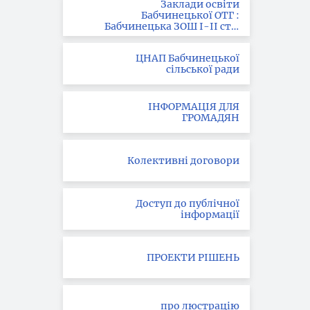
Заклади освіти
Бабчинецької ОТГ :
Бабчинецька ЗОШ І-ІІ ст. ;
Вила-Ярузька ЗОШ І-ІІІ
ст.; Букатинська ЗОШ І ст.
ЦНАП Бабчинецької
сільської ради
ІНФОРМАЦІЯ ДЛЯ
ГРОМАДЯН
Колективні договори
Доступ до публічної
інформації
ПРОЕКТИ РІШЕНЬ
про люстрацію