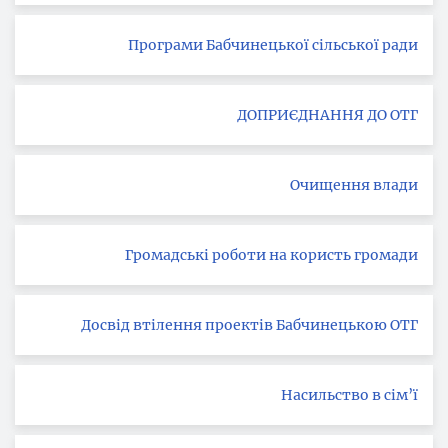
Програми Бабчинецької сільської ради
ДОПРИЄДНАННЯ ДО ОТГ
Очищення влади
Громадські роботи на користь громади
Досвід втілення проектів Бабчинецькою ОТГ
Насильство в сім’ї