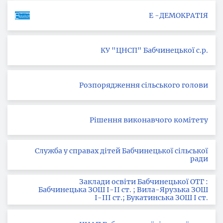
Е -ДЕМОКРАТІЯ
КУ "ЦНСП" Бабчинецької с.р.
Розпорядження сільського голови
Рішення виконавчого комітету
Служба у справах дітей Бабчинецької сільської
ради
Заклади освіти Бабчинецької ОТГ :
Бабчинецька ЗОШ І-ІІ ст. ; Вила-Ярузька ЗОШ
І-ІІІ ст.; Букатинська ЗОШ І ст.