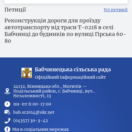
Петиції
Усі петиції
Реконструкція дороги для проїзду
автотранспорту від траси Т-0218 в селі
Бабчинці до будинків по вулиці Гірська 60-
80
Бабчинецька сільська рада
Офіційний інформаційний сайт
24132, Вінницька обл., Могилів —
Подільський район, с. Бабчинці, вул..
Незалежності, 13
пн-пт 8:00-17:00
bab.sr2014@ukr.net
(04357) 30-3-42
Ми в соціальних мережах