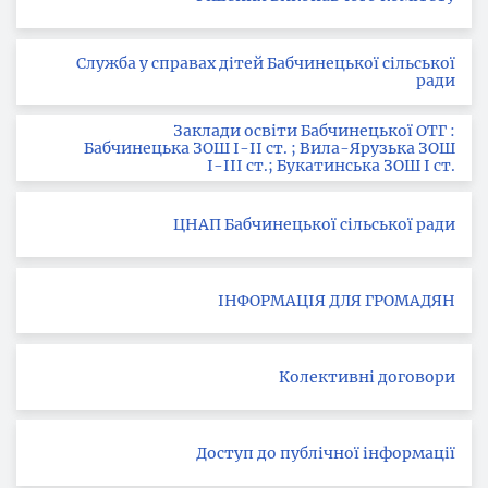
Служба у справах дітей Бабчинецької сільської
ради
Заклади освіти Бабчинецької ОТГ :
Бабчинецька ЗОШ І-ІІ ст. ; Вила-Ярузька ЗОШ
І-ІІІ ст.; Букатинська ЗОШ І ст.
ЦНАП Бабчинецької сільської ради
ІНФОРМАЦІЯ ДЛЯ ГРОМАДЯН
Колективні договори
Доступ до публічної інформації