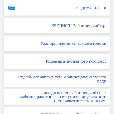
Е -ДЕМОКРАТІЯ
КУ "ЦНСП" Бабчинецької с.р.
Розпорядження сільського голови
Рішення виконавчого комітету
Служба у справах дітей Бабчинецької сільської
ради
Заклади освіти Бабчинецької ОТГ :
Бабчинецька ЗОШ І-ІІ ст. ; Вила-Ярузька ЗОШ
І-ІІІ ст.; Букатинська ЗОШ І ст.