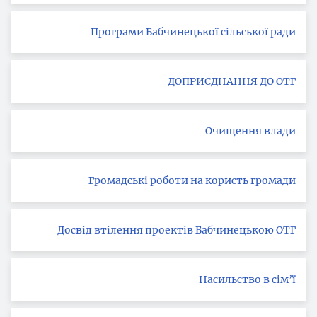
Програми Бабчинецької сільської ради
ДОПРИЄДНАННЯ ДО ОТГ
Очищення влади
Громадські роботи на користь громади
Досвід втілення проектів Бабчинецькою ОТГ
Насильство в сім’ї