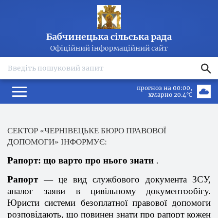
Бабчинецька сільська рада
Офіційний інформаційний сайт
search
прогноз на 00:00
хмарно 20.4℃
СЕКТОР «
ЧЕРНІВЕЦЬКЕ
БЮРО ПРАВОВОЇ
ДОПОМОГИ» ІНФОРМУЄ:
Рапорт:
що
варто
про
нього
знати
.
Рапорт
—
це
вид
службового
документа ЗСУ,
аналог заяви в
цивільному
документообігу
.
Юристи
системи
безоплатної
правової
допомоги
розповідають
,
що
повинен знати про рапорт
кожен