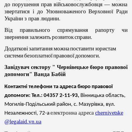
до
порушення
прав
військовослужбовця
—
можна
звертатися
і до
Уповноваженого
Верховно
ї
Р
ади
України
з прав
людини
.
Від
правильного
спрямування
рапорту
чи
звернення
залежить
розвиток
справи
.
Додаткові
запитання
можна
поставити
юристам
системи
безоплатної
правової
допомоги
.
Завідувач
сектору "
Чернівецьке
бюро
правової
допомоги
"
Ванда
Бабій
Контактні
телефони
та адреса бюро
правової
допомоги
: Тел.: 04357 2-11-93,
Вінницька
область,
Могилів-Подільський
район, с.
Мазурівка
,
вул
.
електронна
адреса
chernivetske
Незалежності
, 72-а
@legalaid.vn.ua