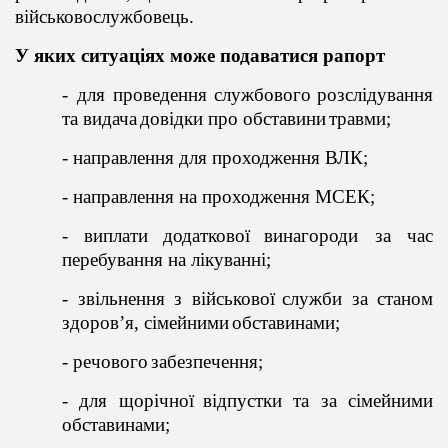
військовослужбовець
.
У
яких
ситуаціях
може
подаватися
рапорт
-
для
проведення
службового
розслідування
та
видача
довідки
про
обставини
травми
;
-
направлення
для
проходження
ВЛК
;
-
направлення
на
проходження
МСЕК
;
-
виплати
додаткової
винагороди
за час
перебування
на
л
ікуванні
;
-
звільнення
з
військової
служби
за станом
здоров’я
,
сімейними
обставинами
;
-
речового
забезпечення
;
-
для
щорічної
відпустки
та за
сімейними
обставинами
;