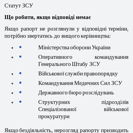
Статут ЗСУ
Що
робити
,
якщо
відповіді
немає
Якщо
рапорт не
розглянули
у
відповідні
терміни
,
потрібно
звертатись
до
вищого
керівництва
:
Міністерства
оборони
України
Оперативного
командування
Генерального
Штабу
ЗСУ
Військової
служби
правопорядку
Командування
Медичних
Сил
ЗСУ
Державного
бюро
розслідувань
Структурних
підрозділів
Спеціалізованої
військової
прокуратури
Якщо
бездіяльність
,
нерозгляд
рапорту
призводить