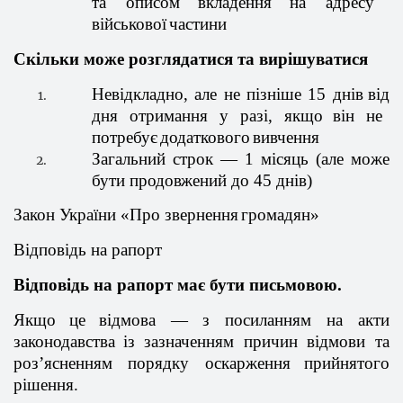
та
описом
вкладення
на
адресу
військової
частини
Скільки
може
розглядатися
та
вирішуватися
Невідкладно
, але не
пізніше
15
днів
в
ід
дня
отримання
у
разі
,
якщо
він
не
потребує
додаткового
вивчення
Загальний
строк — 1
місяць
(але
може
бути
продовжений
до 45
днів
)
Закон
України
«Про
звернення
громадян
»
Відповідь
на рапорт
Відповідь
на рапорт
має
бути
письмовою
.
Якщо
це
відмова
— з
посиланням
на
акти
законодавства
із
зазначенням
причин
відмови
та
роз’ясненням
порядку
оскарження
прийнятого
р
ішення
.