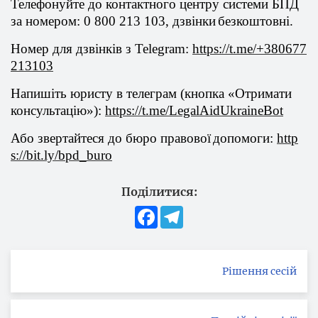
Телефонуйте
до
контактного
центру
системи
БПД
за номером: 0 800 213 103,
дзвінки
безкоштовні
.
Номер для
дзвінків
з
Telegram
:
https
://
t
.
me
/+380677
213103
Напишіть
юристу в
телеграм
(кнопка «
Отримати
консультацію
»):
https
://
t
.
me
/
LegalAidUkraineBot
Або
звертайтеся
до бюро
правової
допомоги
:
http
s
://
bit
.
ly
/
bpd
_
buro
Поділитися:
Facebook
Telegram
Рішення сесій