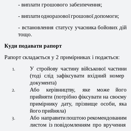
-
виплати
грошового
забезпечення
;
-
виплати
одноразової
грошової
допомоги
;
-
встановлення
статусу
учасника
бойових
дій
тощо
.
Куди
подавати
рапорт
Рапорт
складається
у 2
примірниках
і
подається
:
У
стройову
частину
військової
частини
(
тоді
слід
зафіксувати
вхідний
номер
документа)
Або
керівництву
, яке
може
його
прийняти
(
потрібно
фіксувати
на
своєму
примірнику
дату,
пр
ізвище
особи, яка
його
прийняла
)
Або
направити
поштою
рекомендованим
листом
із
повідомленням
про
вручення