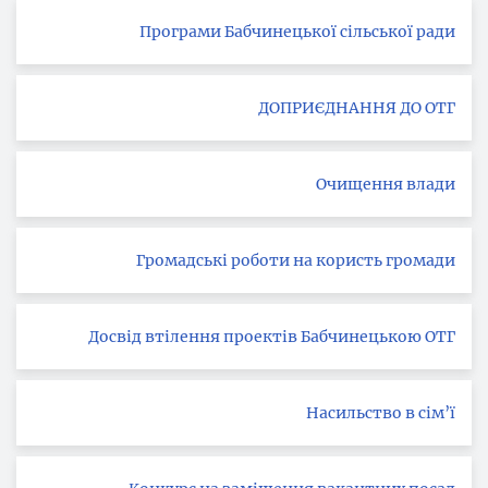
Програми Бабчинецької сільської ради
ДОПРИЄДНАННЯ ДО ОТГ
Очищення влади
Громадські роботи на користь громади
Досвід втілення проектів Бабчинецькою ОТГ
Насильство в сім’ї