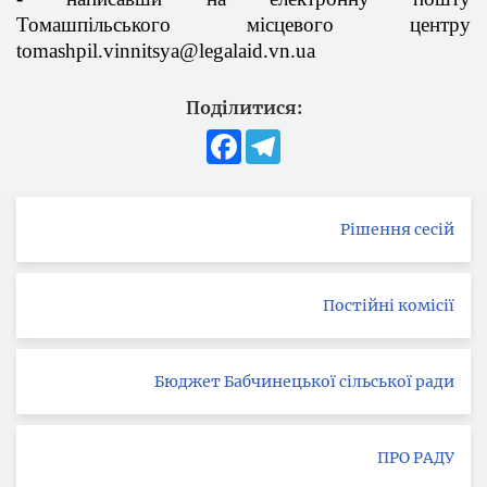
Томашпільського місцевого центру
tomashpil
.
vinnitsya
@
legalaid
.
vn
.
ua
Поділитися:
Facebook
Telegram
Рішення сесій
Постійні комісії
Бюджет Бабчинецької сільської ради
ПРО РАДУ