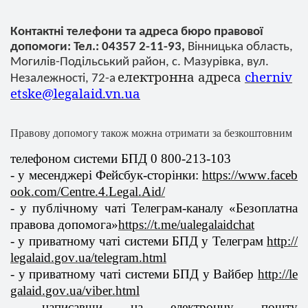
Контактні телефони та адреса бюро правової
допомоги: Тел.: 04357 2-11-93,
Вінницька область,
Могилів-Подільський район, с. Мазурівка, вул.
електронна адреса
cherniv
Незалежності, 72-а
etske@legalaid.vn.ua
Правову допомогу також можна отримати за безкоштовним
телефоном системи БПД 0 800-213-103
- у месенджері Фейсбук-сторінки:
https
://
www
.
faceb
ook
.
com
/
Centre
.4.
Legal
.
Aid
/
- у публічному чаті Телеграм-каналу «Безоплатна
правова допомога»
https
://
t
.
me
/
ualegalaidchat
- у приватному чаті системи БПД у Телеграм
http
://
legalaid
.
gov
.
ua
/
telegram
.
html
- у приватному чаті системи БПД у Вайбер
http
://
le
galaid
.
gov
.
ua
/
viber
.
html
- написавши на електронну пошту