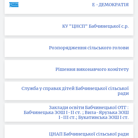
Е -ДЕМОКРАТІЯ
КУ "ЦНСП" Бабчинецької с.р.
Розпорядження сільського голови
Рішення виконавчого комітету
Служба у справах дітей Бабчинецької сільської
ради
Заклади освіти Бабчинецької ОТГ :
Бабчинецька ЗОШ І-ІІ ст. ; Вила-Ярузька ЗОШ
І-ІІІ ст.; Букатинська ЗОШ І ст.
ЦНАП Бабчинецької сільської ради