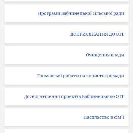
Програми Бабчинецької сільської ради
ДОПРИЄДНАННЯ ДО ОТГ
Очищення влади
Громадські роботи на користь громади
Досвід втілення проектів Бабчинецькою ОТГ
Насильство в сім’ї