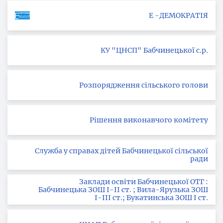
Е -ДЕМОКРАТІЯ
КУ "ЦНСП" Бабчинецької с.р.
Розпорядження сільського голови
Рішення виконавчого комітету
Служба у справах дітей Бабчинецької сільської
ради
Заклади освіти Бабчинецької ОТГ :
Бабчинецька ЗОШ І-ІІ ст. ; Вила-Ярузька ЗОШ
І-ІІІ ст.; Букатинська ЗОШ І ст.