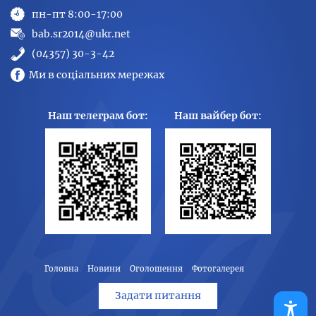
пн-пт 8:00-17:00
bab.sr2014@ukr.net
(04357) 30-3-42
Ми в соціальних мережах
Наш телеграм бот:
Наш вайбер бот:
Головна
Новини
Оголошення
Фотогалерея
Задати питання