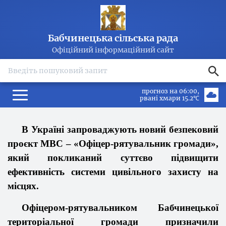
Бабчинецька сільська рада
Офіційний інформаційний сайт
search
прогноз на 06:00
рвані хмари 15.2℃
В Україні запроваджують новий безпековий
проєкт МВС – «Офіцер-рятувальник громади»,
який покликаний суттєво підвищити
ефективність системи цивільного захисту на
місцях.
Офіцером-рятувальником Бабчинецької
територіальної громади призначили