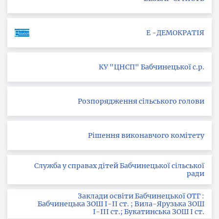
Е -ДЕМОКРАТІЯ
КУ "ЦНСП" Бабчинецької с.р.
Розпорядження сільського голови
Рішення виконавчого комітету
Служба у справах дітей Бабчинецької сільської
ради
Заклади освіти Бабчинецької ОТГ :
Бабчинецька ЗОШ І-ІІ ст. ; Вила-Ярузька ЗОШ
І-ІІІ ст.; Букатинська ЗОШ І ст.