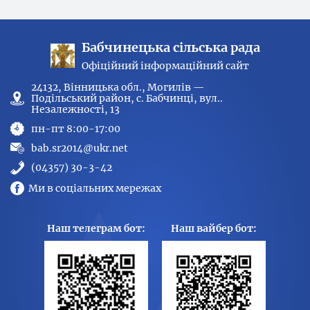
Бабчинецька сільська рада
Офіційний інформаційний сайт
24132, Вінницька обл., Могилів —
Подільський район, с. Бабчинці, вул..
Незалежності, 13
пн-пт 8:00-17:00
bab.sr2014@ukr.net
(04357) 30-3-42
Ми в соціальних мережах
Наш телеграм бот:
Наш вайбер бот: