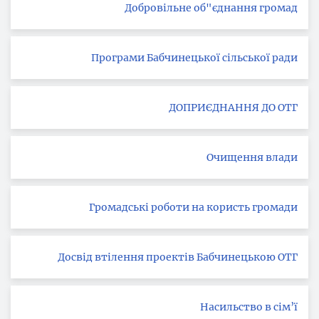
Добровільне об"єднання громад
Програми Бабчинецької сільської ради
ДОПРИЄДНАННЯ ДО ОТГ
Очищення влади
Громадські роботи на користь громади
Досвід втілення проектів Бабчинецькою ОТГ
Насильство в сім’ї