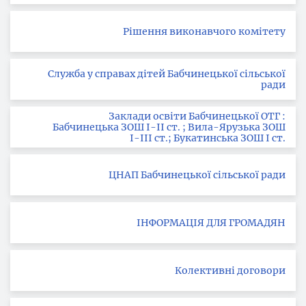
Рішення виконавчого комітету
Служба у справах дітей Бабчинецької сільської
ради
Заклади освіти Бабчинецької ОТГ :
Бабчинецька ЗОШ І-ІІ ст. ; Вила-Ярузька ЗОШ
І-ІІІ ст.; Букатинська ЗОШ І ст.
ЦНАП Бабчинецької сільської ради
ІНФОРМАЦІЯ ДЛЯ ГРОМАДЯН
Колективні договори