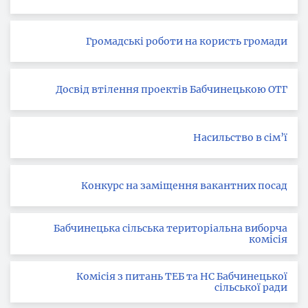
Громадські роботи на користь громади
Досвід втілення проектів Бабчинецькою ОТГ
Насильство в сім’ї
Конкурс на заміщення вакантних посад
Бабчинецька сільська територіальна виборча
комісія
Комісія з питань ТЕБ та НС Бабчинецької
сільської ради