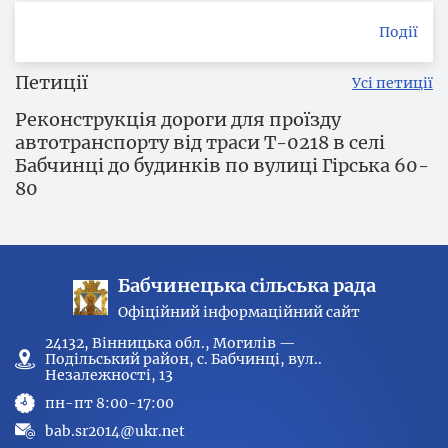
Події
Петиції
Усі петиції
Реконструкція дороги для проїзду
автотранспорту від траси Т-0218 в селі
Бабчинці до будинків по вулиці Гірська 60-
80
Бабчинецька сільська рада
Офіційний інформаційний сайт
24132, Вінницька обл., Могилів —
Подільський район, с. Бабчинці, вул..
Незалежності, 13
пн-пт 8:00-17:00
bab.sr2014@ukr.net