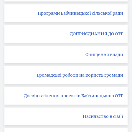
Програми Бабчинецької сільської ради
ДОПРИЄДНАННЯ ДО ОТГ
Очищення влади
Громадські роботи на користь громади
Досвід втілення проектів Бабчинецькою ОТГ
Насильство в сім’ї