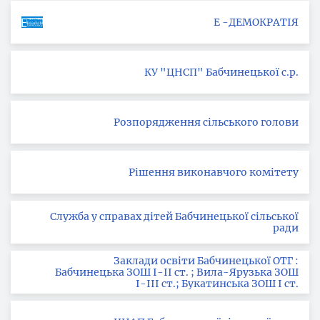
Е -ДЕМОКРАТІЯ
КУ "ЦНСП" Бабчинецької с.р.
Розпорядження сільського голови
Рішення виконавчого комітету
Служба у справах дітей Бабчинецької сільської
ради
Заклади освіти Бабчинецької ОТГ :
Бабчинецька ЗОШ І-ІІ ст. ; Вила-Ярузька ЗОШ
І-ІІІ ст.; Букатинська ЗОШ І ст.