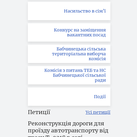
Насильство в сім’ї
Конкурс на заміщення
вакантних посад
Бабчинецька сільська
територіальна виборча
комісія
Комісія з питань ТЕБ та НС
Бабчинецької сільської
ради
Події
Петиції
Усі петиції
Реконструкція дороги для
проїзду автотранспорту від