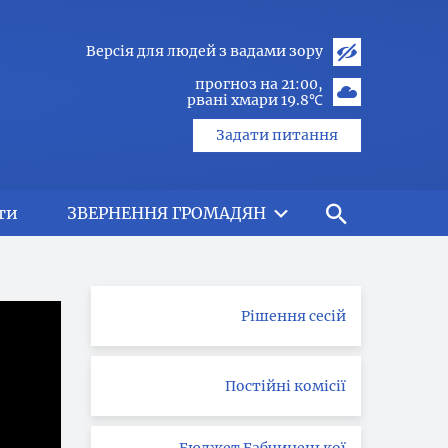
Версія для людей з вадами зору
прогноз на 21:00
рвані хмари 19.8℃
Задати питання
ти
ЗВЕРНЕННЯ ГРОМАДЯН
Рішення сесій
Постійні комісії