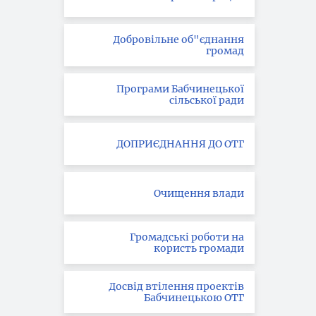
Добровільне об"єднання
громад
Програми Бабчинецької
сільської ради
ДОПРИЄДНАННЯ ДО ОТГ
Очищення влади
Громадські роботи на
користь громади
Досвід втілення проектів
Бабчинецькою ОТГ