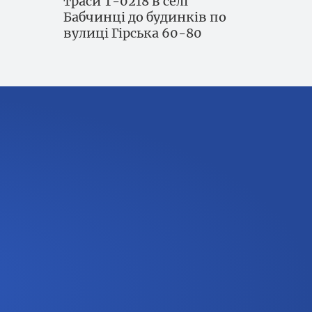
траси Т-0218 в селі
Бабчинці до будинків по
вулиці Гірська 60-80