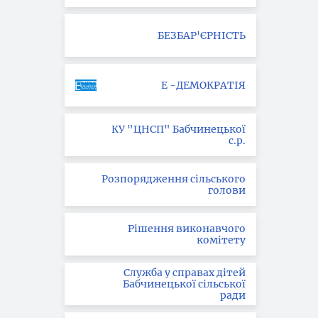
БЕЗБАР'ЄРНІСТЬ
Е -ДЕМОКРАТІЯ
КУ "ЦНСП" Бабчинецької
с.р.
Розпорядження сільського
голови
Рішення виконавчого
комітету
Служба у справах дітей
Бабчинецької сільської
ради