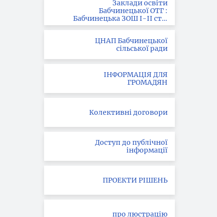
Заклади освіти
Бабчинецької ОТГ :
Бабчинецька ЗОШ І-ІІ ст. ;
Вила-Ярузька ЗОШ І-ІІІ
ст.; Букатинська ЗОШ І ст.
ЦНАП Бабчинецької
сільської ради
ІНФОРМАЦІЯ ДЛЯ
ГРОМАДЯН
Колективні договори
Доступ до публічної
інформації
ПРОЕКТИ РІШЕНЬ
про люстрацію