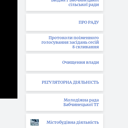
Бюджет Бабчинецької
сільської ради
ПРО РАДУ
Протоколи поіменного
голосування засідань сесій
8 скликання
Очищення влади
РЕГУЛЯТОРНА ДІЯЛЬНІСТЬ
Молодіжна рада
Бабчинецької ТГ
Містобудівна діяльність