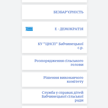
БЕЗБАР'ЄРНІСТЬ
Е -ДЕМОКРАТІЯ
КУ "ЦНСП" Бабчинецької
с.р.
Розпорядження сільського
голови
Рішення виконавчого
комітету
Служба у справах дітей
Бабчинецької сільської
ради