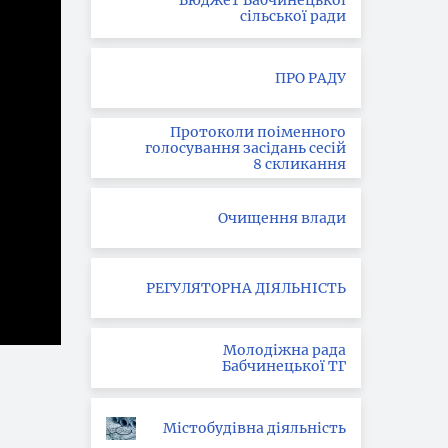
Бюджет Бабчинецької
сільської ради
ПРО РАДУ
Протоколи поіменного
голосування засідань сесій
8 скликання
Очищення влади
РЕГУЛЯТОРНА ДІЯЛЬНІСТЬ
Молодіжна рада
Бабчинецької ТГ
Містобудівна діяльність