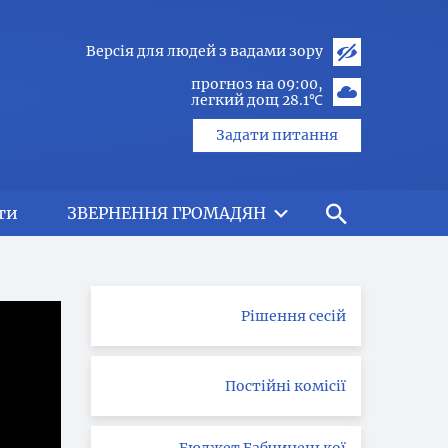
Версія для людей з вадами зору
прогноз на 09:00
легкий дощ 28.1℃
Задати питання
ти
ЗВЕРНЕННЯ ГРОМАДЯН
Рішення сесій
Постійні комісії