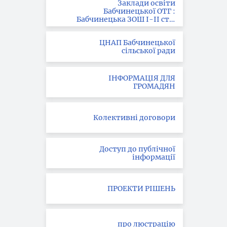
Заклади освіти
Бабчинецької ОТГ :
Бабчинецька ЗОШ І-ІІ ст. ;
Вила-Ярузька ЗОШ І-ІІІ
ст.; Букатинська ЗОШ І ст.
ЦНАП Бабчинецької
сільської ради
ІНФОРМАЦІЯ ДЛЯ
ГРОМАДЯН
Колективні договори
Доступ до публічної
інформації
ПРОЕКТИ РІШЕНЬ
про люстрацію