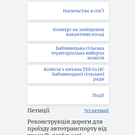
Насильство в сім’ї
Конкурс на заміщення
вакантних посад
Бабчинецька сільська
територіальна виборча
комісія
Комісія з питань ТЕБ та НС
Бабчинецької сільської
ради
Події
Петиції
Усі петиції
Реконструкція дороги для
проїзду автотранспорту від