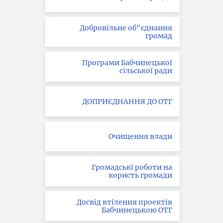
Добровільне об"єднання
громад
Програми Бабчинецької
сільської ради
ДОПРИЄДНАННЯ ДО ОТГ
Очищення влади
Громадські роботи на
користь громади
Досвід втілення проектів
Бабчинецькою ОТГ