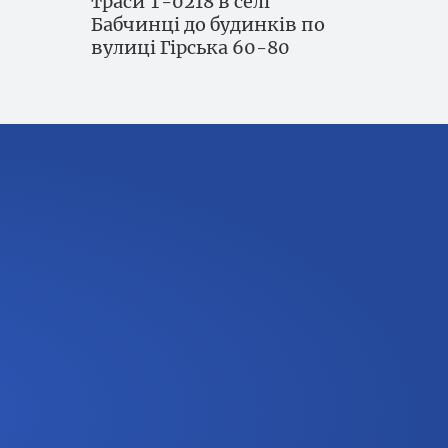
траси Т-0218 в селі
Бабчинці до будинків по
вулиці Гірська 60-80