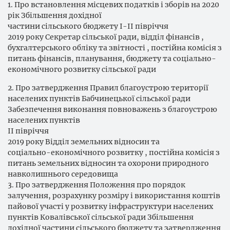
1. Про встановлення місцевих податків і зборів на 2020
рік Збільшення дохідної
частини сільського бюджету І-ІІ півріччя
2019 року Секретар сільської ради, відділ фінансів ,
бухгалтерського обліку та звітності , постійна комісія з
питань фінансів, планування, бюджету та соціально-
економічного розвитку сільської ради
2. Про затвердження Правил благоустрою території
населених пунктів Бабчинецької сільської ради
Забезпечення виконання повноважень з благоустрою
населених пунктів
ІІ півріччя
2019 року Відділ земельних відносин та
соціально-економічного розвитку , постійна комісія з
питань земельних відносин та охорони природного
навколишнього середовища
3. Про затвердження Положення про порядок
залучення, розрахунку розміру і використання коштів
пайової участі у розвитку інфраструктури населених
пунктів Ковалівської сільської ради Збільшення
дохідної частини сільського бюджету та затвердження