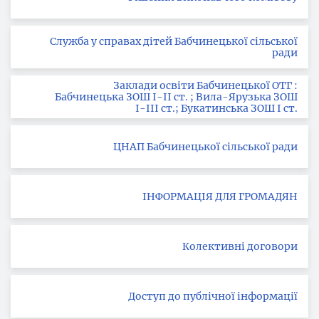
Служба у справах дітей Бабчинецької сільської
ради
Заклади освіти Бабчинецької ОТГ :
Бабчинецька ЗОШ І-ІІ ст. ; Вила-Ярузька ЗОШ
І-ІІІ ст.; Букатинська ЗОШ І ст.
ЦНАП Бабчинецької сільської ради
ІНФОРМАЦІЯ ДЛЯ ГРОМАДЯН
Колективні договори
Доступ до публічної інформації