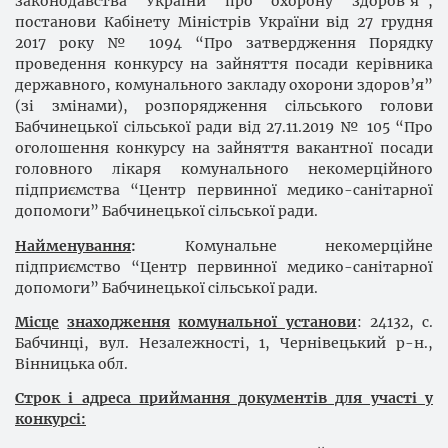
законодавства України про охорону здоров’я”,
постанови Кабінету Міністрів України від 27 грудня
2017 року № 1094 “Про затвердження Порядку
проведення конкурсу на зайняття посади керівника
державного, комунального закладу охорони здоров’я”
(зі змінами), розпорядження сільського голови
Бабчинецької сільської ради від 27.11.2019 № 105 “Про
оголошення конкурсу на зайняття вакантної посади
головного лікаря комунального некомерційного
підприємства “Центр первинної медико-санітарної
допомоги” Бабчинецької сільської ради.
Найменування
:
Комунальне некомерційне
підприємство “Центр первинної медико-санітарної
допомоги” Бабчинецької сільської ради.
Місце
знаходження
комунальної установи
: 24132, с.
Бабчинці, вул. Незалежності, 1, Чернівецький р-н.,
Вінницька обл.
Строк і адреса приймання документів для участі у
конкурсі: