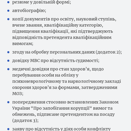
резюме у довільній формі;
автобіографію;
копії документів про освіту, науковий ступінь,
вчене звання, кваліфікаційну категорію,
підвищення кваліфікації, які підтверджують
відповідність претендента кваліфікаційним
вимогам;
згоду на обробку персональних даних (додаток 2);
довідку МВС про відсутність судимості;
медичні довідки про стан здоров’я, щодо
перебування особи на обліку у
психоневрологічному та наркологічному закладі
охорони здоров’я за формами, затвердженими
МОЗ;
попередження стосовно встановлених Законом
України “Про запобігання корупції“ вимог та
обмежень, підписане претендентом на посаду
(додаток 3);
заяву про відсутність у діях особи конфлікту