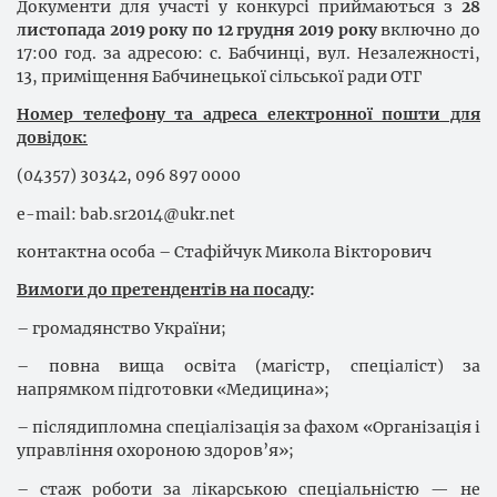
Документи для участі у конкурсі приймаються з
28
листопада 2019 року по 12 грудня 2019 року
включно до
17:00 год. за адресою: с. Бабчинці, вул. Незалежності,
13, приміщення Бабчинецької сільської ради ОТГ
Номер телефону та адреса електронної пошти для
довідок:
(04357) 30342, 096 897 0000
e-mail:
b
a
b
.sr2014@
ukr
.
net
контактна особа – Стафійчук Микола Вікторович
Вимоги до претендентів на посаду
:
– громадянство України;
– повна вища освіта (магістр, спеціаліст) за
напрямком підготовки «Медицина»;
– післядипломна спеціалізація за фахом «Організація і
управління охороною здоров’я»;
– стаж роботи за лікарською спецiальнiстю — не