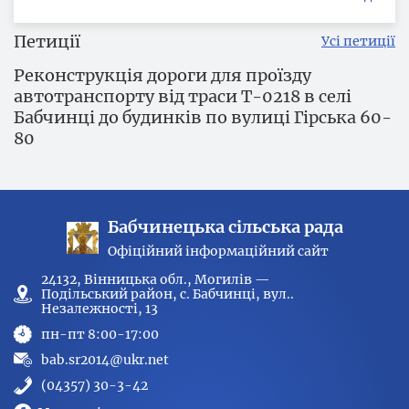
Петиції
Усі петиції
Реконструкція дороги для проїзду
автотранспорту від траси Т-0218 в селі
Бабчинці до будинків по вулиці Гірська 60-
80
Бабчинецька сільська рада
Офіційний інформаційний сайт
24132, Вінницька обл., Могилів —
Подільський район, с. Бабчинці, вул..
Незалежності, 13
пн-пт 8:00-17:00
bab.sr2014@ukr.net
(04357) 30-3-42