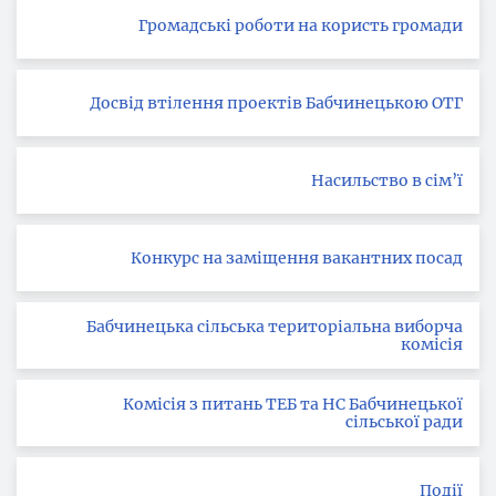
Громадські роботи на користь громади
Досвід втілення проектів Бабчинецькою ОТГ
Насильство в сім’ї
Конкурс на заміщення вакантних посад
Бабчинецька сільська територіальна виборча
комісія
Комісія з питань ТЕБ та НС Бабчинецької
сільської ради
Події