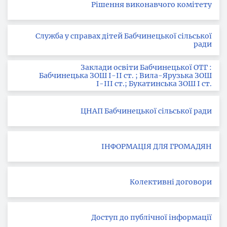
Рішення виконавчого комітету
Служба у справах дітей Бабчинецької сільської
ради
Заклади освіти Бабчинецької ОТГ :
Бабчинецька ЗОШ І-ІІ ст. ; Вила-Ярузька ЗОШ
І-ІІІ ст.; Букатинська ЗОШ І ст.
ЦНАП Бабчинецької сільської ради
ІНФОРМАЦІЯ ДЛЯ ГРОМАДЯН
Колективні договори
Доступ до публічної інформації