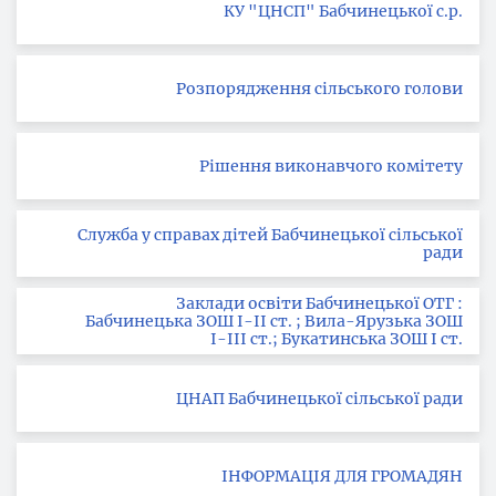
КУ "ЦНСП" Бабчинецької с.р.
Розпорядження сільського голови
Рішення виконавчого комітету
Служба у справах дітей Бабчинецької сільської
ради
Заклади освіти Бабчинецької ОТГ :
Бабчинецька ЗОШ І-ІІ ст. ; Вила-Ярузька ЗОШ
І-ІІІ ст.; Букатинська ЗОШ І ст.
ЦНАП Бабчинецької сільської ради
ІНФОРМАЦІЯ ДЛЯ ГРОМАДЯН