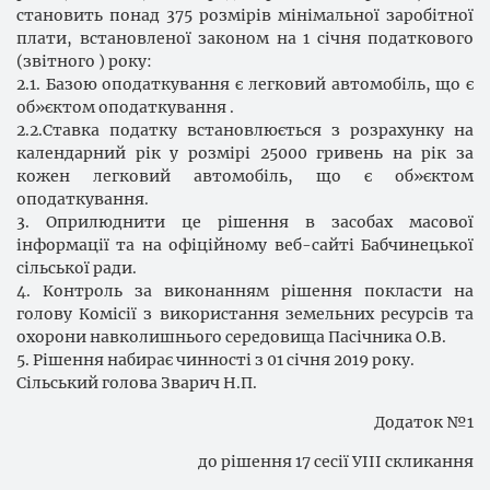
становить понад 375 розмірів мінімальної заробітної
плати, встановленої законом на 1 січня податкового
(звітного ) року:
2.1. Базою оподаткування є легковий автомобіль, що є
об»єктом оподаткування .
2.2.Ставка податку встановлюється з розрахунку на
календарний рік у розмірі 25000 гривень на рік за
кожен легковий автомобіль, що є об»єктом
оподаткування.
3. Оприлюднити це рішення в засобах масової
інформації та на офіційному веб-сайті
Бабчинець
кої
сільської ради.
4. Контроль за виконанням рішення покласти на
голову Комісії з використання земельних ресурсів та
охорони навколишнього середовища Пасічника О.В.
5. Рішення набирає чинності з
01 січня 2019 року
.
Сільський голова Зварич Н.П.
Додаток №1
до рішення 17 сесії УІІІ скликання