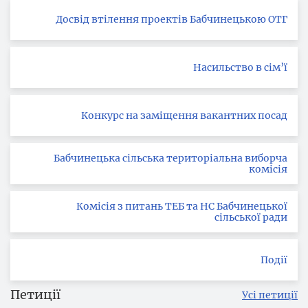
Досвід втілення проектів Бабчинецькою ОТГ
Насильство в сім’ї
Конкурс на заміщення вакантних посад
Бабчинецька сільська територіальна виборча
комісія
Комісія з питань ТЕБ та НС Бабчинецької
сільської ради
Події
Петиції
Усі петиції