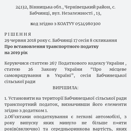
24132, Вінницька обл., Чернівецький район, с.
Бабчинці, вул. Незалежності , 13,
к
од згідно з КОАТУУ 0524980300
Р І Ш Е Н Н Я
29 червня
201
8
року
с. Бабчинці 17
сесія
8
скликання
Про встановлення транспортного податку
на 201
9
рік
Керуючися статтею 267 Податкового кодексу України ,
статею 26 Закону України “Про місцеве
самоврядування в Україні”, сесія Бабчинецької
сільської ради
ВИРІШИЛА:
1. Установити на території Бабчинецької сільської ради
транспортний податок, визначивши його елементи
згідно з додатком 1.
2.Об’єктами оподаткування є легкові автомобілі, з
року випуску яких минуло не більше п»яти
років(включно) та середньоринкова вартість, яких