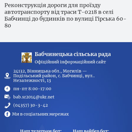
Реконструкція дороги для проїзду
автотранспорту від траси Т-0218 в селі
Бабчинці до будинків по вулиці Гірська 60-
80
Бабчинецька сільська рада
Офіційний інформаційний сайт
24132, Вінницька обл., Могилів —
Подільський район, с. Бабчинці, вул..
Незалежності, 13
пн-пт 8:00-17:00
bab.sr2014@ukr.net
(04357) 30-3-42
Ми в соціальних мережах
Наш телеграм бот:
Наш вайбер бот: