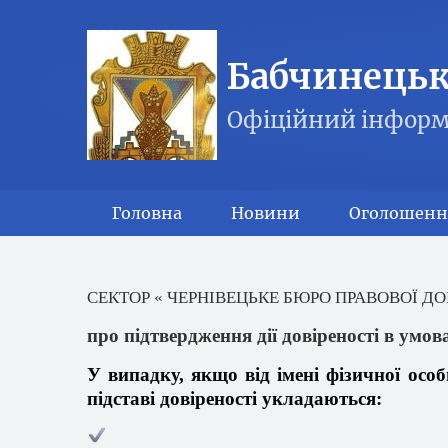
Бабчинецька
Офіційний інформ
Головна
Новини
Оголошенн
СЕКТОР
« ЧЕРНІВЕЦЬКЕ
БЮРО ПРАВОВОЇ ДО
про підтвердження дії довіреності в умов
У
випадку
,
якщо
від
імені
фізичної
особ
п
ідставі
довіреності
укладаються
: