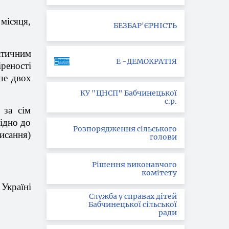
о
місяця
,
БЕЗБАР'ЄРНІСТЬ
атичним
Е -ДЕМОКРАТІЯ
іреності
ше
двох
КУ "ЦНСП" Бабчинецької
с.р.
за
сім
ідно
до
Розпорядження сільського
писання
)
голови
Рішення виконавчого
комітету
о
Україні
Служба у справах дітей
Бабчинецької сільської
ради