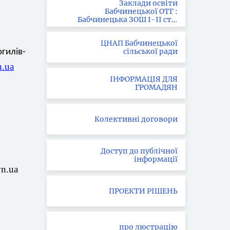
Заклади освіти
Бабчинецької ОТГ :
Бабчинецька ЗОШ І-ІІ ст. ;
Вила-Ярузька ЗОШ І-ІІІ
ст.; Букатинська ЗОШ І ст.
ЦНАП Бабчинецької
сільської ради
гилів-
n.ua
ІНФОРМАЦІЯ ДЛЯ
ГРОМАДЯН
Колективні договори
Доступ до публічної
інформації
vn
.
ua
ПРОЕКТИ РІШЕНЬ
про люстрацію