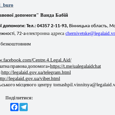
d
_
buro
авової
допомоги
" Ванда
Бабій
ї
допомоги
: Тел.: 04357 2-11-93,
Вінницька
область,
Мо
електронна
адреса
chernivetske
@legalaid.v
ежності
, 72-а
а
безкоштовним
w
.
facebook
.
com
/
Centre
.4.
Legal
.
Aid
/
латна
правова
допомога
»
https
://
t
.
me
/
ualegalaidchat
м
http
://
legalaid
.
gov
.
ua
/
telegram
.
html
ttp
://
legalaid
.
gov
.
ua
/
viber
.
html
ьського
місцевого
центру
tomashpil
.
vinnitsya
@
legalaid
.
Поділитися:
Facebook
Telegram