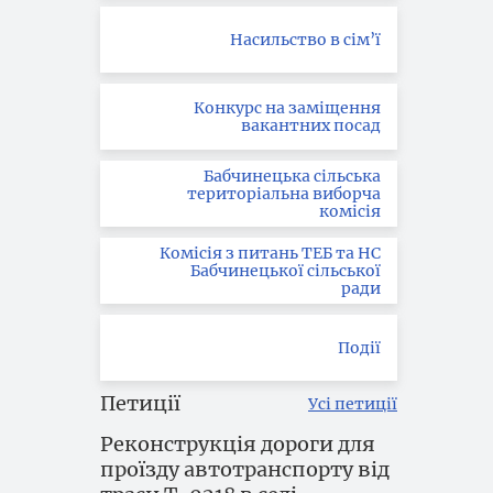
Насильство в сім’ї
Конкурс на заміщення
вакантних посад
Бабчинецька сільська
територіальна виборча
комісія
Комісія з питань ТЕБ та НС
Бабчинецької сільської
ради
Події
Петиції
Усі петиції
Реконструкція дороги для
проїзду автотранспорту від