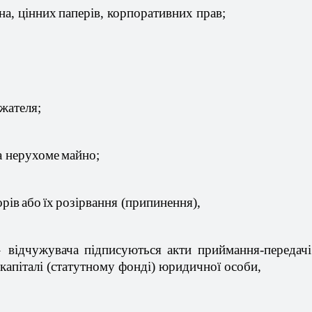
на,
цінних
паперів
,
корпоративних
прав;
ржателя
;
а
нерухоме
майно
;
орів
або
їх
розірвання
(
припинення
),
–
відчужувача
п
ідписуються
акти
приймання-передачі
капіталі
(статутному
фонді
)
юридичної
особи,