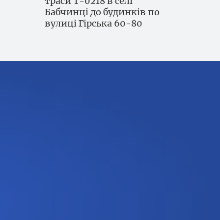
траси Т-0218 в селі
Бабчинці до будинків по
вулиці Гірська 60-80