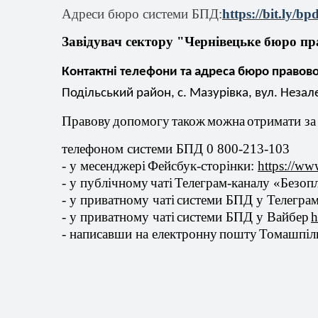
Адреси
бюро
системи
БПД:
https
://
bit
.
ly
/
bp
Завідувач
сектору "
Чернівецьке
бюро
пр
Контактні
телефони
та адреса бюро
правово
Подільський
район, с.
Мазурівка
,
вул
.
Незал
Правову
допомогу
також
можна
отримати
з
телефоном
системи
БПД 0 800-213-103
- у
месенджері
Фейсбук-сторінки
:
https
://
ww
- у
публічному
чаті
Телеграм
-каналу «
Безоп
- у приватному
чаті
системи
БПД у
Телегра
- у приватному
чаті
системи
БПД у
Вайбер
h
- написавши на
електронну
пошту
Томашп
іл