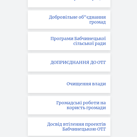
Добровільне об"єднання
громад
Програми Бабчинецької
сільської ради
ДОПРИЄДНАННЯ ДО ОТГ
Очищення влади
Громадські роботи на
користь громади
Досвід втілення проектів
Бабчинецькою ОТГ