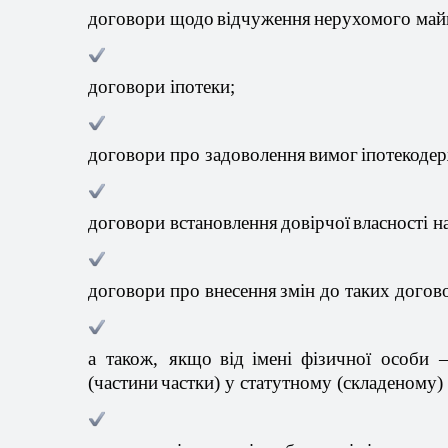
договори
щодо
відчуження
нерухомого
май
договори
іпотеки
;
договори про
задоволення
вимог
іпотекоде
договори
встановлення
довірчої
власності
н
договори про
внесення
змін
до таких
догов
а
також
,
якщо
від
імені
фізичної
особи 
(
частини
частки
) у статутному (
складеному
)