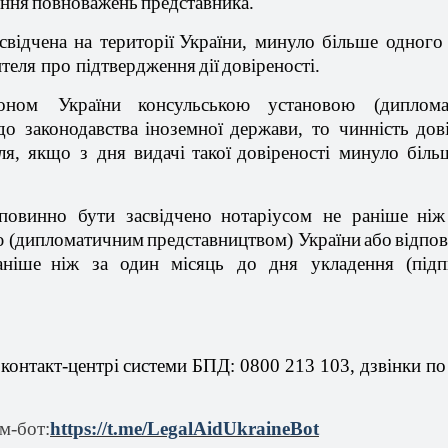
ення
повноважень
представника
.
свідчена
на
території
України
, минуло
більше
одног
ителя
про
п
ідтвердження
дії
довіреності
.
доном
України
консульською
установою
(
диплом
до
законодавства
іноземної
держави
, то
чинність
дов
ля
,
якщо
з дня
видачі
такої
довіреності
минуло
біль
овинно бути
засвідчено
нотаріусом
не
раніше
ніж
ю
(
дипломатичним
представництвом
)
України
або
відпов
аніше
ніж
за один
місяць
до дня
укладення
(
під
контакт-
центрі
системи
БПД: 0800 213 103,
дзвінки
п
ам
-бот:
https
://
t
.
me
/
LegalAidUkraineBot