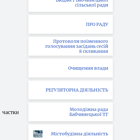
Бюджет Бабчинецької
сільської ради
ПРО РАДУ
Протоколи поіменного
голосування засідань сесій
8 скликання
Очищення влади
РЕГУЛЯТОРНА ДІЯЛЬНІСТЬ
Молодіжна рада
частки
Бабчинецької ТГ
Містобудівна діяльність