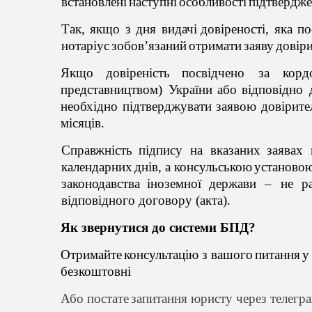
встановлені
наступні
особливості
п
ідтвердж
Так,
якщо
з дня
видачі
довіреності
, яка
по
нотаріус
зобов’язаний
отримати
заяву
довір
Якщо
довіреність
посвідчено
за кор
представництвом
)
України
або
відповідно
необхідно
п
ідтверджувати
заявою
довірите
місяців
.
Справжність
п
ідпису
на
вказаних
заявах
п
календарних
днів
, а
консульською
установо
законодавства
іноземної
держави
– не
р
відповідного
договору (акта).
Як
звернутися
до
системи
БПД?
Отримайте
консультацію
з
вашого
питання
у
безкоштовні
Або
постате
запитання
юристу через
телегр