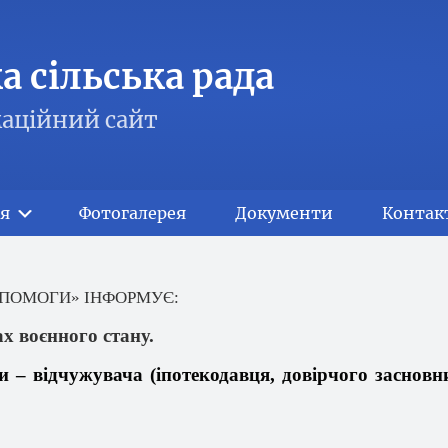
 сільська рада
аційний сайт
я
Фотогалерея
Документи
Контак
ПОМОГИ» ІНФОРМУЄ:
ах воєнного стану.
и –
відчужувача
(
іпотекодавця
,
довірчого
засновн