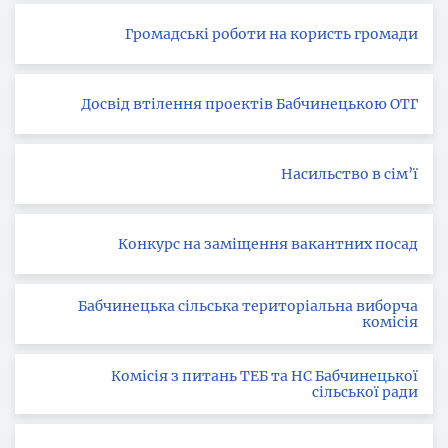
Громадські роботи на користь громади
Досвід втілення проектів Бабчинецькою ОТГ
Насильство в сім’ї
Конкурс на заміщення вакантних посад
Бабчинецька сільська територіальна виборча
комісія
Комісія з питань ТЕБ та НС Бабчинецької
сільської ради