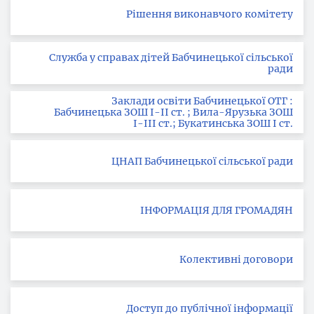
Рішення виконавчого комітету
Служба у справах дітей Бабчинецької сільської
ради
Заклади освіти Бабчинецької ОТГ :
Бабчинецька ЗОШ І-ІІ ст. ; Вила-Ярузька ЗОШ
І-ІІІ ст.; Букатинська ЗОШ І ст.
ЦНАП Бабчинецької сільської ради
ІНФОРМАЦІЯ ДЛЯ ГРОМАДЯН
Колективні договори
Доступ до публічної інформації