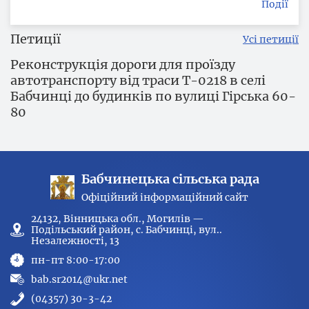
Події
Петиції
Усі петиції
Реконструкція дороги для проїзду
автотранспорту від траси Т-0218 в селі
Бабчинці до будинків по вулиці Гірська 60-
80
Бабчинецька сільська рада
Офіційний інформаційний сайт
24132, Вінницька обл., Могилів —
Подільський район, с. Бабчинці, вул..
Незалежності, 13
пн-пт 8:00-17:00
bab.sr2014@ukr.net
(04357) 30-3-42