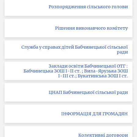
Розпорядження сільського голови
Рішення виконавчого комітету
Служба у справах дітей Бабчинецької сільської
ради
Заклади освіти Бабчинецької ОТГ :
Бабчинецька ЗОШ І-ІІ ст. ; Вила-Ярузька ЗОШ
І-ІІІ ст.; Букатинська ЗОШ І ст.
ЦНАП Бабчинецької сільської ради
ІНФОРМАЦІЯ ДЛЯ ГРОМАДЯН
Колективні договори