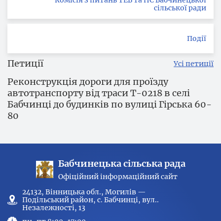
Комісія з питань ТЕБ та НС Бабчинецької
сільської ради
Події
Петиції
Усі петиції
Реконструкція дороги для проїзду
автотранспорту від траси Т-0218 в селі
Бабчинці до будинків по вулиці Гірська 60-
80
Бабчинецька сільська рада
Офіційний інформаційний сайт
24132, Вінницька обл., Могилів —
Подільський район, с. Бабчинці, вул..
Незалежності, 13