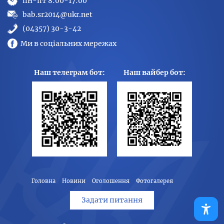
пн-пт 8:00-17:00
bab.sr2014@ukr.net
(04357) 30-3-42
Ми в соціальних мережах
Наш телеграм бот:
Наш вайбер бот:
Головна
Новини
Оголошення
Фотогалерея
Задати питання