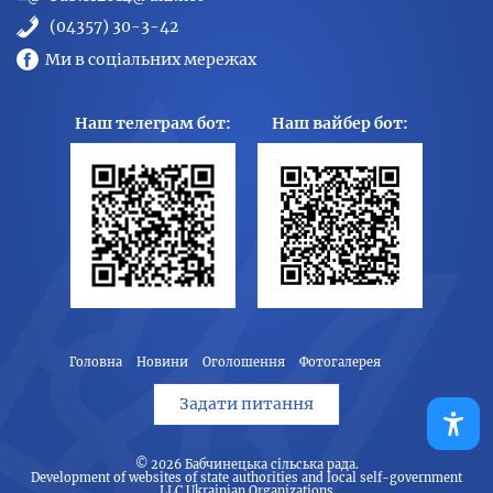
(04357) 30-3-42
Ми в соціальних мережах
Наш телеграм бот:
Наш вайбер бот:
Головна
Новини
Оголошення
Фотогалерея
Задати питання
© 2026
Бабчинецька сільська рада
.
Development of websites of state authorities and local self-government
LLC Ukrainian Organizations