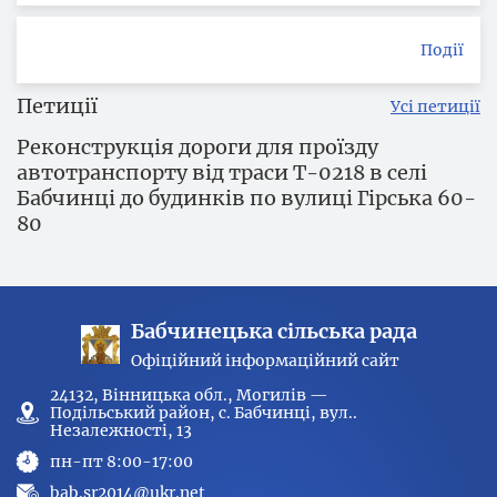
Події
Петиції
Усі петиції
Реконструкція дороги для проїзду
автотранспорту від траси Т-0218 в селі
Бабчинці до будинків по вулиці Гірська 60-
80
Бабчинецька сільська рада
Офіційний інформаційний сайт
24132, Вінницька обл., Могилів —
Подільський район, с. Бабчинці, вул..
Незалежності, 13
пн-пт 8:00-17:00
bab.sr2014@ukr.net