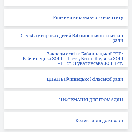
Рішення виконавчого комітету
Служба у справах дітей Бабчинецької сільської
ради
Заклади освіти Бабчинецької ОТГ :
Бабчинецька ЗОШ І-ІІ ст. ; Вила-Ярузька ЗОШ
І-ІІІ ст.; Букатинська ЗОШ І ст.
ЦНАП Бабчинецької сільської ради
ІНФОРМАЦІЯ ДЛЯ ГРОМАДЯН
Колективні договори