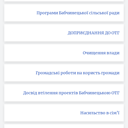
Програми Бабчинецької сільської ради
ДОПРИЄДНАННЯ ДО ОТГ
Очищення влади
Громадські роботи на користь громади
Досвід втілення проектів Бабчинецькою ОТГ
Насильство в сім’ї