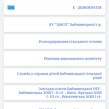
Е -ДЕМОКРАТІЯ
КУ "ЦНСП" Бабчинецької с.р.
Розпорядження сільського голови
Рішення виконавчого комітету
Служба у справах дітей Бабчинецької сільської
ради
Заклади освіти Бабчинецької ОТГ :
Бабчинецька ЗОШ І-ІІ ст. ; Вила-Ярузька ЗОШ
І-ІІІ ст.; Букатинська ЗОШ І ст.