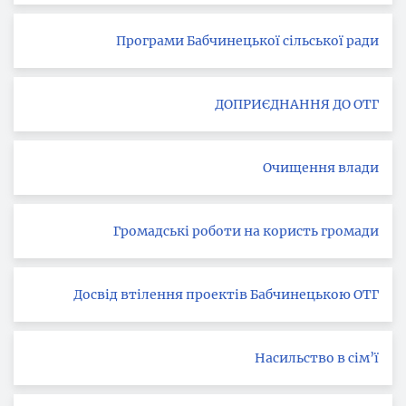
Програми Бабчинецької сільської ради
ДОПРИЄДНАННЯ ДО ОТГ
Очищення влади
Громадські роботи на користь громади
Досвід втілення проектів Бабчинецькою ОТГ
Насильство в сім’ї