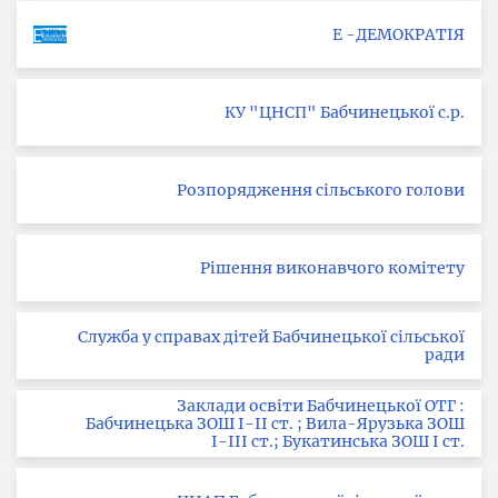
Е -ДЕМОКРАТІЯ
КУ "ЦНСП" Бабчинецької с.р.
Розпорядження сільського голови
Рішення виконавчого комітету
Служба у справах дітей Бабчинецької сільської
ради
Заклади освіти Бабчинецької ОТГ :
Бабчинецька ЗОШ І-ІІ ст. ; Вила-Ярузька ЗОШ
І-ІІІ ст.; Букатинська ЗОШ І ст.