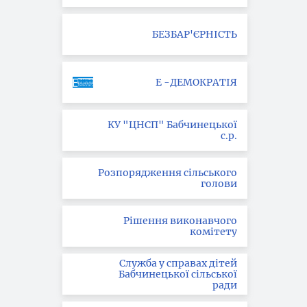
БЕЗБАР'ЄРНІСТЬ
Е -ДЕМОКРАТІЯ
КУ "ЦНСП" Бабчинецької
с.р.
Розпорядження сільського
голови
Рішення виконавчого
комітету
Служба у справах дітей
Бабчинецької сільської
ради