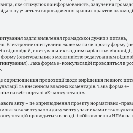
овища, яке стимулює поінформованість, залучення громад
повідальну участь та впровадження кращих практик взаємоді
питування задля виявлення громадської думки з питань,
ння. Електронне опитування може мати як просту форму (п
ів відповідей, опитувальник з одним варіантом відповіді, 
ну форму (опитувальник з можливістю редагуванням відпові
тингування). Така форма е-консультацій проводиться в роз
.
це оприлюднення пропозиції щодо вирішення певного пит
ьтації та внесенням власних коментарів. Така форма е-
ції» на веб-порталі «Е-консультації».
ового акту
– це оприлюднення проекту нормативно-прав
ливістю коментування документу учасниками е-консультац
онсультацій проводиться в розділі «Обговорення НПА» на 