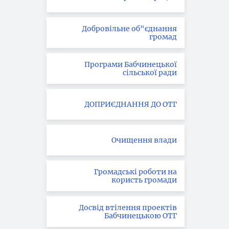
Добровільне об"єднання
громад
Програми Бабчинецької
сільської ради
ДОПРИЄДНАННЯ ДО ОТГ
Очищення влади
Громадські роботи на
користь громади
Досвід втілення проектів
Бабчинецькою ОТГ