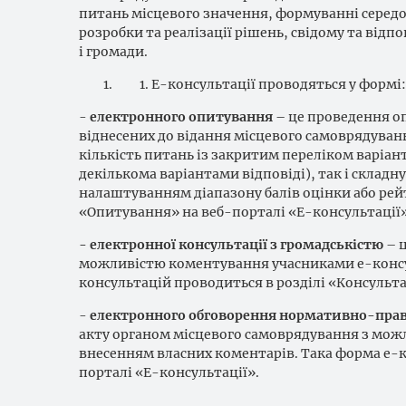
питань місцевого значення, формуванні серед
розробки та реалізації рішень, свідому та від
і громади.
Е-консультації проводяться у формі:
-
електронного опитування
– це проведення о
віднесених до відання місцевого самоврядува
кількість питань із закритим переліком варіант
декількома варіантами відповіді), так і склад
налаштуванням діапазону балів оцінки або рей
«Опитування» на веб-порталі «Е-консультації»
- електронної консультації з громадськістю
– 
можливістю коментування учасниками е-консул
консультацій проводиться в розділі «Консульта
-
електронного обговорення нормативно-прав
акту органом місцевого самоврядування з мож
внесенням власних коментарів. Така форма е-к
порталі «Е-консультації».