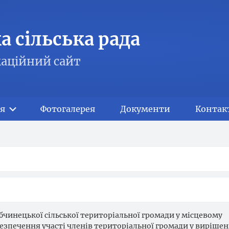
 сільська рада
аційний сайт
я
Фотогалерея
Документи
Контак
абчинецької сільської територіальної громади у місцевому
езпечення участі членів територіальної громади у вирішен