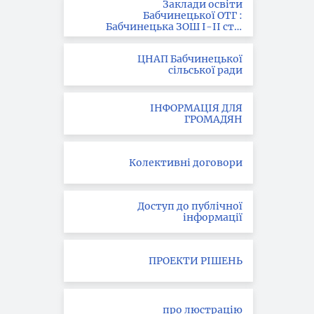
Заклади освіти
Бабчинецької ОТГ :
Бабчинецька ЗОШ І-ІІ ст. ;
Вила-Ярузька ЗОШ І-ІІІ
ст.; Букатинська ЗОШ І ст.
ЦНАП Бабчинецької
сільської ради
ІНФОРМАЦІЯ ДЛЯ
ГРОМАДЯН
Колективні договори
Доступ до публічної
інформації
ПРОЕКТИ РІШЕНЬ
про люстрацію