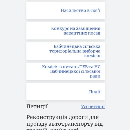
Насильство в сім’ї
Конкурс на заміщення
вакантних посад
Бабчинецька сільська
територіальна виборча
комісія
Комісія з питань ТЕБ та НС
Бабчинецької сільської
ради
Події
Петиції
Усі петиції
Реконструкція дороги для
проїзду автотранспорту від