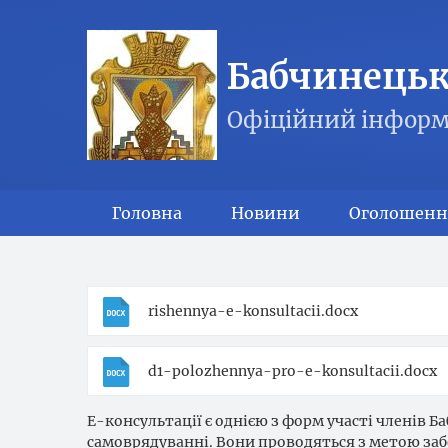
Бабчинецька
Офіційний інформ
Головна
Новини
Оголошенн
rishennya-e-konsultacii.docx
d1-polozhennya-pro-e-konsultacii.docx
Е-консультації є однією з форм участі членів Б
самоврядуванні. Вони проводяться з метою заб