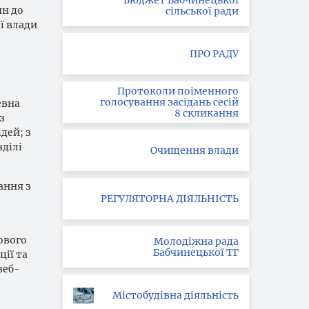
Бюджет Бабчинецької
ян до
сільської ради
ї влади
ПРО РАДУ
Протоколи поіменного
голосування засідань сесій
евна
8 скликання
з
дей; з
ділі
Очищення влади
ання з
РЕГУЛЯТОРНА ДІЯЛЬНІСТЬ
ового
Молодіжна рада
Бабчинецької ТГ
ії та
веб-
Містобудівна діяльність