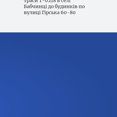
траси Т-0218 в селі
Бабчинці до будинків по
вулиці Гірська 60-80