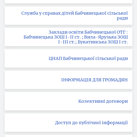
Служба у справах дітей Бабчинецької сільської
ради
Заклади освіти Бабчинецької ОТГ :
Бабчинецька ЗОШ І-ІІ ст. ; Вила-Ярузька ЗОШ
І-ІІІ ст.; Букатинська ЗОШ І ст.
ЦНАП Бабчинецької сільської ради
ІНФОРМАЦІЯ ДЛЯ ГРОМАДЯН
Колективні договори
Доступ до публічної інформації