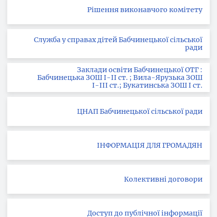
Рішення виконавчого комітету
Служба у справах дітей Бабчинецької сільської
ради
Заклади освіти Бабчинецької ОТГ :
Бабчинецька ЗОШ І-ІІ ст. ; Вила-Ярузька ЗОШ
І-ІІІ ст.; Букатинська ЗОШ І ст.
ЦНАП Бабчинецької сільської ради
ІНФОРМАЦІЯ ДЛЯ ГРОМАДЯН
Колективні договори
Доступ до публічної інформації