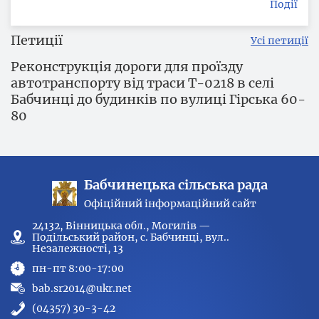
Події
Петиції
Усі петиції
Реконструкція дороги для проїзду
автотранспорту від траси Т-0218 в селі
Бабчинці до будинків по вулиці Гірська 60-
80
Бабчинецька сільська рада
Офіційний інформаційний сайт
24132, Вінницька обл., Могилів —
Подільський район, с. Бабчинці, вул..
Незалежності, 13
пн-пт 8:00-17:00
bab.sr2014@ukr.net
(04357) 30-3-42