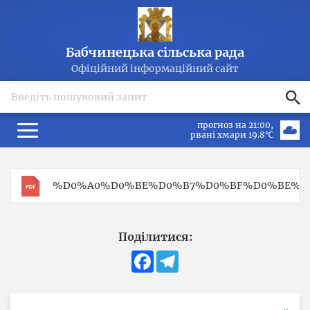
Бабчинецька сільська рада
Офіційний інформаційний сайт
search
прогноз на 21:00
рвані хмари 19.8℃
%D0%A0%D0%BE%D0%B7%D0%BF%D0%BE%D1
Поділитися:
Facebook
Telegram