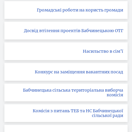
Громадські роботи на користь громади
Досвід втілення проектів Бабчинецькою ОТГ
Насильство в сім’ї
Конкурс на заміщення вакантних посад
Бабчинецька сільська територіальна виборча
комісія
Комісія з питань ТЕБ та НС Бабчинецької
сільської ради