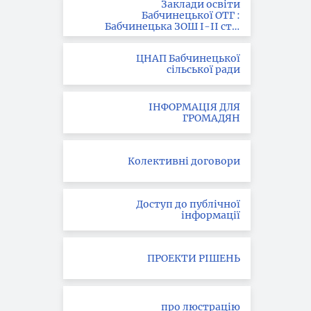
Заклади освіти
Бабчинецької ОТГ :
Бабчинецька ЗОШ І-ІІ ст. ;
Вила-Ярузька ЗОШ І-ІІІ
ст.; Букатинська ЗОШ І ст.
ЦНАП Бабчинецької
сільської ради
ІНФОРМАЦІЯ ДЛЯ
ГРОМАДЯН
Колективні договори
Доступ до публічної
інформації
ПРОЕКТИ РІШЕНЬ
про люстрацію