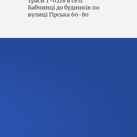
траси Т-0218 в селі
Бабчинці до будинків по
вулиці Гірська 60-80