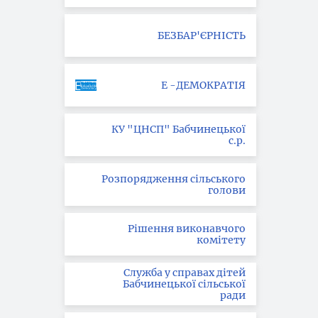
БЕЗБАР'ЄРНІСТЬ
Е -ДЕМОКРАТІЯ
КУ "ЦНСП" Бабчинецької
с.р.
Розпорядження сільського
голови
Рішення виконавчого
комітету
Служба у справах дітей
Бабчинецької сільської
ради