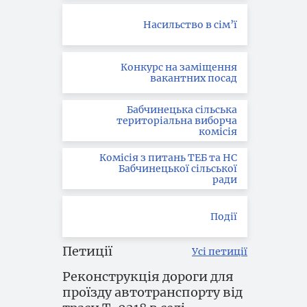
Насильство в сім’ї
Конкурс на заміщення
вакантних посад
Бабчинецька сільська
територіальна виборча
комісія
Комісія з питань ТЕБ та НС
Бабчинецької сільської
ради
Події
Петиції
Усі петиції
Реконструкція дороги для
проїзду автотранспорту від