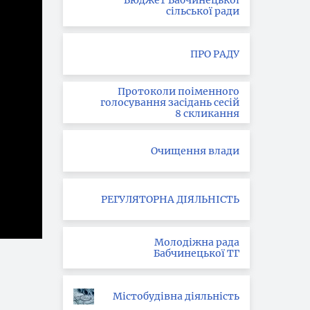
Бюджет Бабчинецької
сільської ради
ПРО РАДУ
Протоколи поіменного
голосування засідань сесій
8 скликання
Очищення влади
РЕГУЛЯТОРНА ДІЯЛЬНІСТЬ
Молодіжна рада
Бабчинецької ТГ
Містобудівна діяльність