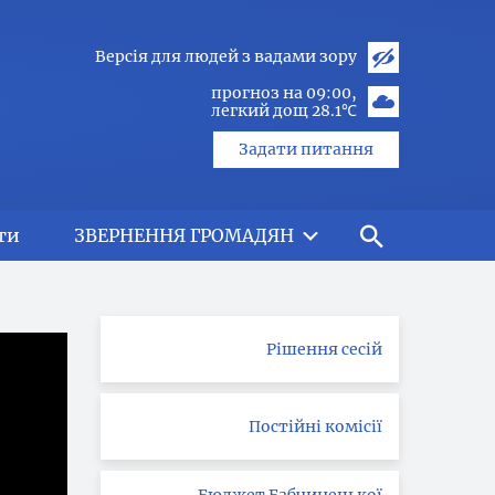
Версія для людей з вадами зору
прогноз на 09:00
легкий дощ 28.1℃
Задати питання
ти
ЗВЕРНЕННЯ ГРОМАДЯН
Рішення сесій
Постійні комісії