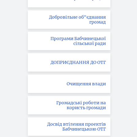
Добровільне об"єднання
громад
Програми Бабчинецької
сільської ради
ДОПРИЄДНАННЯ ДО ОТГ
Очищення влади
Громадські роботи на
користь громади
Досвід втілення проектів
Бабчинецькою ОТГ