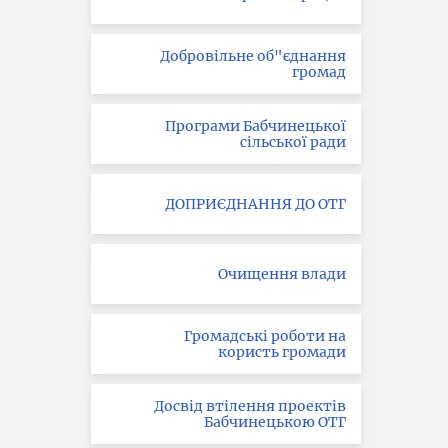
Добровільне об"єднання
громад
Програми Бабчинецької
сільської ради
ДОПРИЄДНАННЯ ДО ОТГ
Очищення влади
Громадські роботи на
користь громади
Досвід втілення проектів
Бабчинецькою ОТГ