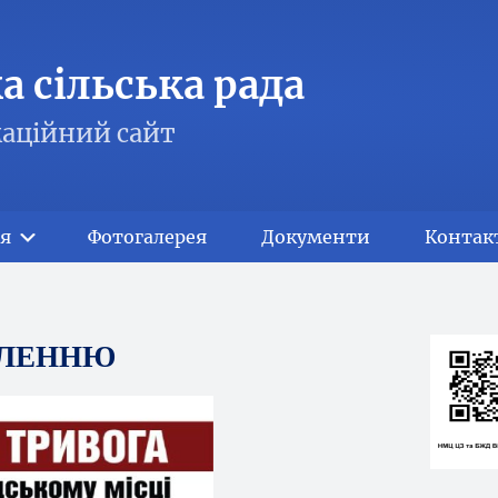
 сільська рада
аційний сайт
я
Фотогалерея
Документи
Контак
ЕЛЕННЮ