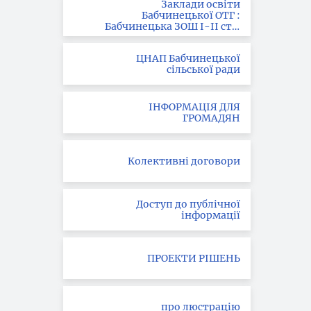
Заклади освіти
Бабчинецької ОТГ :
Бабчинецька ЗОШ І-ІІ ст. ;
Вила-Ярузька ЗОШ І-ІІІ
ст.; Букатинська ЗОШ І ст.
ЦНАП Бабчинецької
сільської ради
ІНФОРМАЦІЯ ДЛЯ
ГРОМАДЯН
Колективні договори
Доступ до публічної
інформації
ПРОЕКТИ РІШЕНЬ
про люстрацію