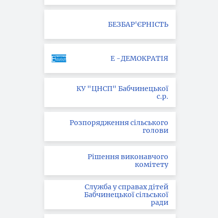
БЕЗБАР'ЄРНІСТЬ
Е -ДЕМОКРАТІЯ
КУ "ЦНСП" Бабчинецької
с.р.
Розпорядження сільського
голови
Рішення виконавчого
комітету
Служба у справах дітей
Бабчинецької сільської
ради