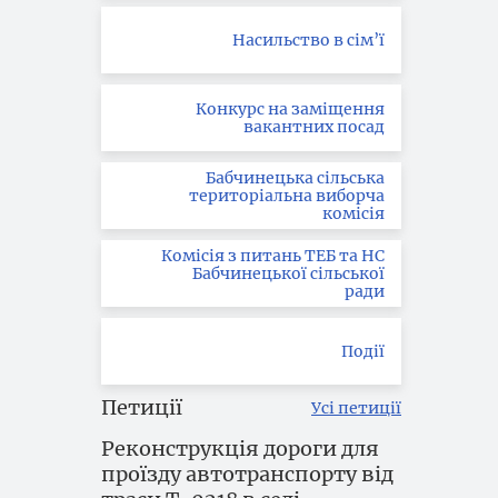
Насильство в сім’ї
Конкурс на заміщення
вакантних посад
Бабчинецька сільська
територіальна виборча
комісія
Комісія з питань ТЕБ та НС
Бабчинецької сільської
ради
Події
Петиції
Усі петиції
Реконструкція дороги для
проїзду автотранспорту від