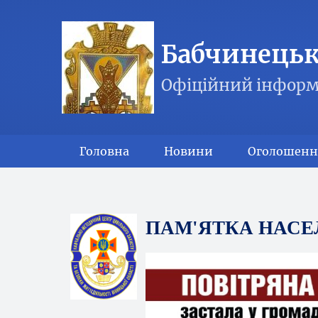
Бабчинецька
Офіційний інформ
Головна
Новини
Оголошенн
ПАМ'ЯТКА НАС