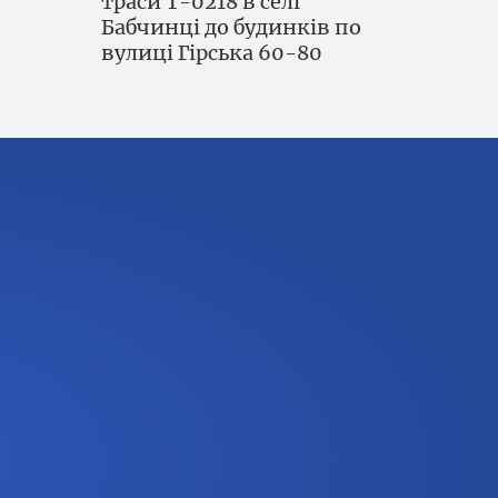
траси Т-0218 в селі
Бабчинці до будинків по
вулиці Гірська 60-80