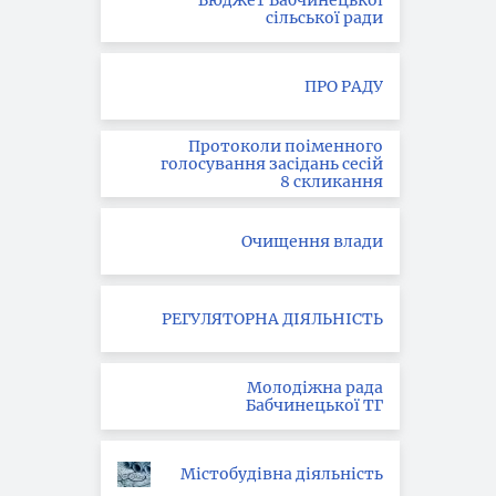
Бюджет Бабчинецької
сільської ради
ПРО РАДУ
Протоколи поіменного
голосування засідань сесій
8 скликання
Очищення влади
РЕГУЛЯТОРНА ДІЯЛЬНІСТЬ
Молодіжна рада
Бабчинецької ТГ
Містобудівна діяльність