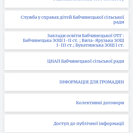
Служба у справах дітей Бабчинецької сільської
ради
Заклади освіти Бабчинецької ОТГ :
Бабчинецька ЗОШ І-ІІ ст. ; Вила-Ярузька ЗОШ
І-ІІІ ст.; Букатинська ЗОШ І ст.
ЦНАП Бабчинецької сільської ради
ІНФОРМАЦІЯ ДЛЯ ГРОМАДЯН
Колективні договори
Доступ до публічної інформації