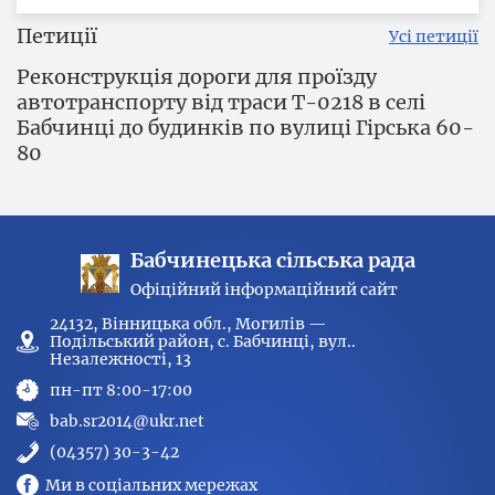
Петиції
Усі петиції
Реконструкція дороги для проїзду
автотранспорту від траси Т-0218 в селі
Бабчинці до будинків по вулиці Гірська 60-
80
Бабчинецька сільська рада
Офіційний інформаційний сайт
24132, Вінницька обл., Могилів —
Подільський район, с. Бабчинці, вул..
Незалежності, 13
пн-пт 8:00-17:00
bab.sr2014@ukr.net
(04357) 30-3-42
Ми в соціальних мережах