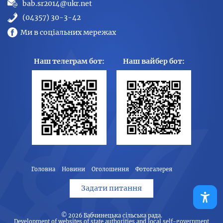
bab.sr2014@ukr.net
(04357) 30-3-42
Ми в соціальних мережах
Наш телеграм бот:
Наш вайбер бот:
Головна
Новини
Оголошення
Фотогалерея
Задати питання
© 2026
Бабчинецька сільська рада
.
Development of websites of state authorities and local self-government