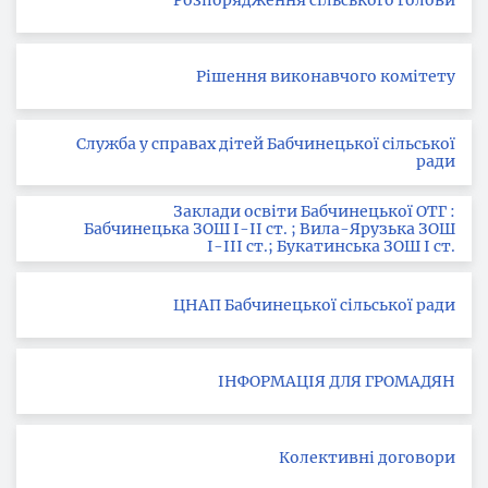
Розпорядження сільського голови
Рішення виконавчого комітету
Служба у справах дітей Бабчинецької сільської
ради
Заклади освіти Бабчинецької ОТГ :
Бабчинецька ЗОШ І-ІІ ст. ; Вила-Ярузька ЗОШ
І-ІІІ ст.; Букатинська ЗОШ І ст.
ЦНАП Бабчинецької сільської ради
ІНФОРМАЦІЯ ДЛЯ ГРОМАДЯН
Колективні договори