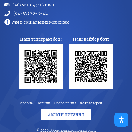
bab.sr2014@ukr.net
(04357) 30-3-42
Ми в соціальних мережах
Наш телеграм бот:
Наш вайбер бот:
Головна
Новини
Оголошення
Фотогалерея
Задати питання
© 2026
Бабчинецька сільська рада
.