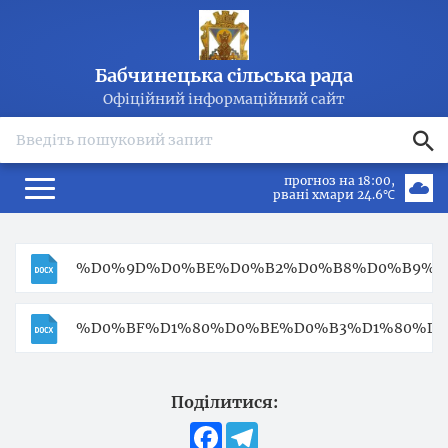
Бабчинецька сільська рада
Офіційний інформаційний сайт
search
прогноз на 18:00
рвані хмари 24.6℃
%D0%9D%D0%BE%D0%B2%D0%B8%D0%B9%20%
%D0%BF%D1%80%D0%BE%D0%B3%D1%80%D0
Поділитися:
Facebook
Telegram