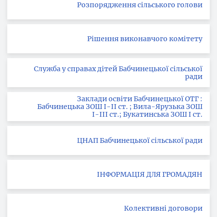
Розпорядження сільського голови
Рішення виконавчого комітету
Служба у справах дітей Бабчинецької сільської
ради
Заклади освіти Бабчинецької ОТГ :
Бабчинецька ЗОШ І-ІІ ст. ; Вила-Ярузька ЗОШ
І-ІІІ ст.; Букатинська ЗОШ І ст.
ЦНАП Бабчинецької сільської ради
ІНФОРМАЦІЯ ДЛЯ ГРОМАДЯН
Колективні договори