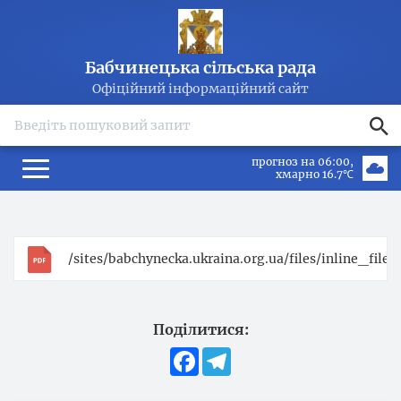
Бабчинецька сільська рада
Офіційний інформаційний сайт
search
прогноз на 06:00
хмарно 16.7℃
/sites/babchynecka.ukraina.org.ua/files/inline_fil
Поділитися:
Facebook
Telegram