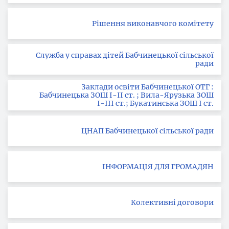
Рішення виконавчого комітету
Служба у справах дітей Бабчинецької сільської
ради
Заклади освіти Бабчинецької ОТГ :
Бабчинецька ЗОШ І-ІІ ст. ; Вила-Ярузька ЗОШ
І-ІІІ ст.; Букатинська ЗОШ І ст.
ЦНАП Бабчинецької сільської ради
ІНФОРМАЦІЯ ДЛЯ ГРОМАДЯН
Колективні договори