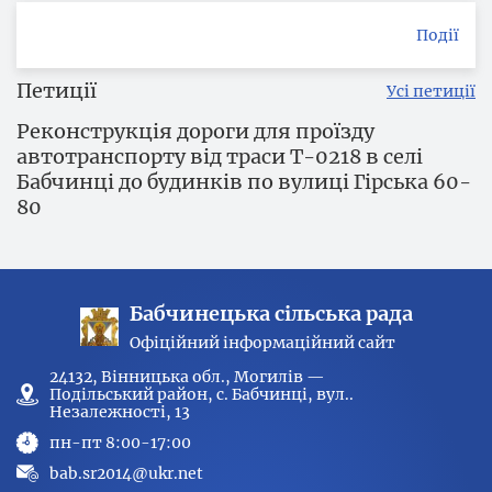
Події
Петиції
Усі петиції
Реконструкція дороги для проїзду
автотранспорту від траси Т-0218 в селі
Бабчинці до будинків по вулиці Гірська 60-
80
Бабчинецька сільська рада
Офіційний інформаційний сайт
24132, Вінницька обл., Могилів —
Подільський район, с. Бабчинці, вул..
Незалежності, 13
пн-пт 8:00-17:00
bab.sr2014@ukr.net