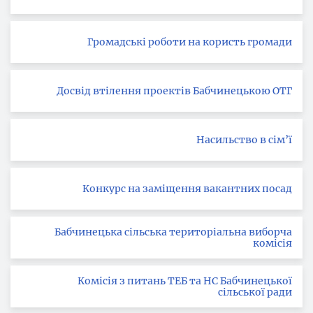
Громадські роботи на користь громади
Досвід втілення проектів Бабчинецькою ОТГ
Насильство в сім’ї
Конкурс на заміщення вакантних посад
Бабчинецька сільська територіальна виборча
комісія
Комісія з питань ТЕБ та НС Бабчинецької
сільської ради