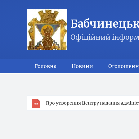
Бабчинецька
Офіційний інформ
Головна
Новини
Оголошенн
Про утворення Центру надання адмініст