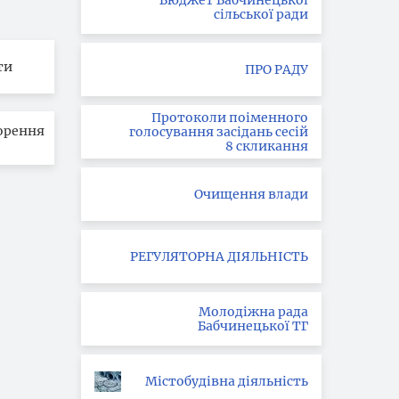
Бюджет Бабчинецької
сільської ради
ти
ПРО РАДУ
Протоколи поіменного
орення
голосування засідань сесій
8 скликання
Очищення влади
РЕГУЛЯТОРНА ДІЯЛЬНІСТЬ
Молодіжна рада
Бабчинецької ТГ
Містобудівна діяльність