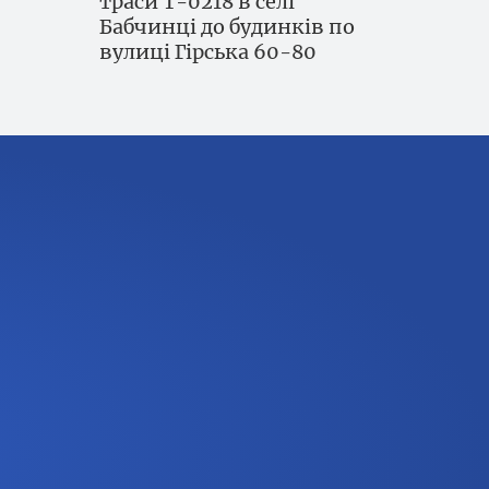
траси Т-0218 в селі
Бабчинці до будинків по
вулиці Гірська 60-80