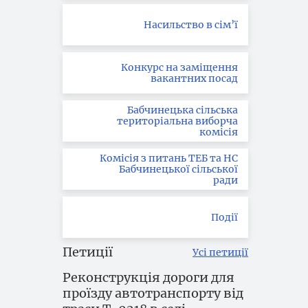
Насильство в сім’ї
Конкурс на заміщення
вакантних посад
Бабчинецька сільська
територіальна виборча
комісія
Комісія з питань ТЕБ та НС
Бабчинецької сільської
ради
Події
Петиції
Усі петиції
Реконструкція дороги для
проїзду автотранспорту від