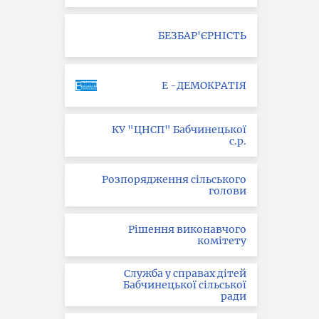
БЕЗБАР'ЄРНІСТЬ
Е -ДЕМОКРАТІЯ
КУ "ЦНСП" Бабчинецької
с.р.
Розпорядження сільського
голови
Рішення виконавчого
комітету
Служба у справах дітей
Бабчинецької сільської
ради