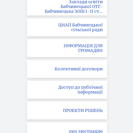
Заклади освіти
Бабчинецької ОТГ :
Бабчинецька ЗОШ І-ІІ ст. ;
Вила-Ярузька ЗОШ І-ІІІ
ст.; Букатинська ЗОШ І ст.
ЦНАП Бабчинецької
сільської ради
ІНФОРМАЦІЯ ДЛЯ
ГРОМАДЯН
Колективні договори
Доступ до публічної
інформації
ПРОЕКТИ РІШЕНЬ
про люстрацію