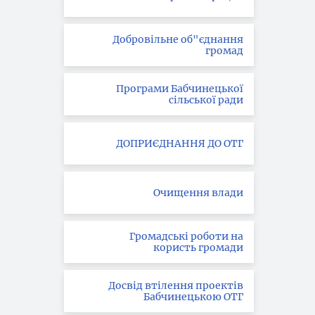
Добровільне об"єднання
громад
Програми Бабчинецької
сільської ради
ДОПРИЄДНАННЯ ДО ОТГ
Очищення влади
Громадські роботи на
користь громади
Досвід втілення проектів
Бабчинецькою ОТГ