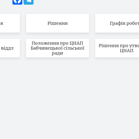
ня
Рішення
Графік робо
Положення про ЦНАП
Рішення про утв
 віддл
Бабчинецької сільської
ЦНАП
ради