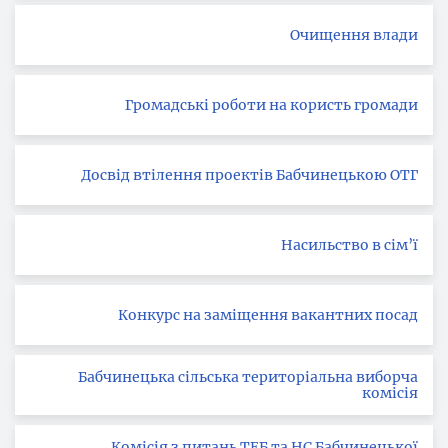
Очищення влади
Громадські роботи на користь громади
Досвід втілення проектів Бабчинецькою ОТГ
Насильство в сім’ї
Конкурс на заміщення вакантних посад
Бабчинецька сільська територіальна виборча
комісія
Комісія з питань ТЕБ та НС Бабчинецької