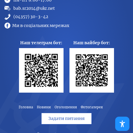
пн-пт 8:00-17:00
bab.sr2014@ukr.net
(04357) 30-3-42
Ми в соціальних мережах
Наш телеграм бот:
Наш вайбер бот:
Головна
Новини
Оголошення
Фотогалерея
Задати питання