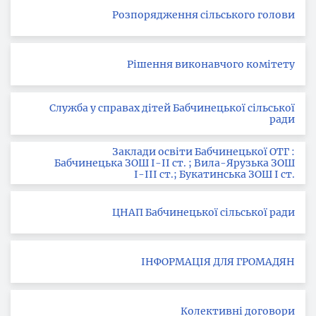
Розпорядження сільського голови
Рішення виконавчого комітету
Служба у справах дітей Бабчинецької сільської
ради
Заклади освіти Бабчинецької ОТГ :
Бабчинецька ЗОШ І-ІІ ст. ; Вила-Ярузька ЗОШ
І-ІІІ ст.; Букатинська ЗОШ І ст.
ЦНАП Бабчинецької сільської ради
ІНФОРМАЦІЯ ДЛЯ ГРОМАДЯН
Колективні договори