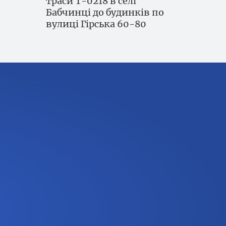
траси Т-0218 в селі
Бабчинці до будинків по
вулиці Гірська 60-80