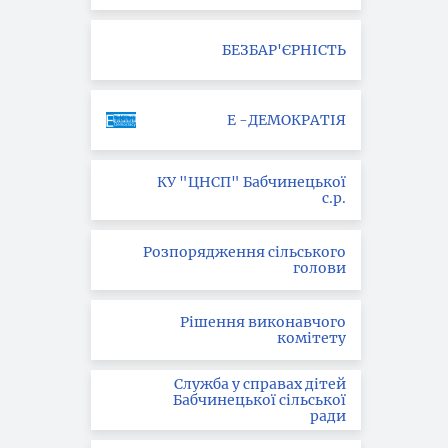
БЕЗБАР'ЄРНІСТЬ
Е -ДЕМОКРАТІЯ
КУ "ЦНСП" Бабчинецької
с.р.
Розпорядження сільського
голови
Рішення виконавчого
комітету
Служба у справах дітей
Бабчинецької сільської
ради