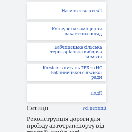
Насильство в сім’ї
Конкурс на заміщення
вакантних посад
Бабчинецька сільська
територіальна виборча
комісія
Комісія з питань ТЕБ та НС
Бабчинецької сільської
ради
Події
Петиції
Усі петиції
Реконструкція дороги для
проїзду автотранспорту від