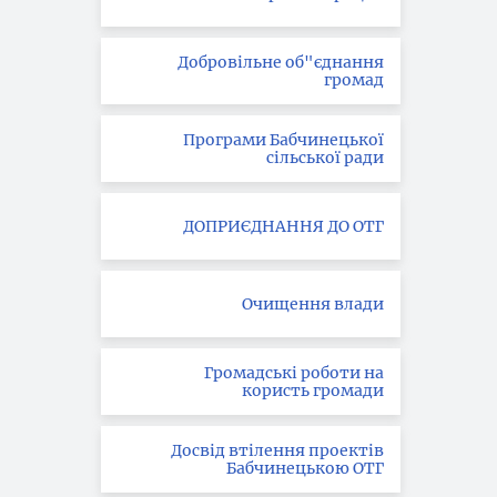
Добровільне об"єднання
громад
Програми Бабчинецької
сільської ради
ДОПРИЄДНАННЯ ДО ОТГ
Очищення влади
Громадські роботи на
користь громади
Досвід втілення проектів
Бабчинецькою ОТГ