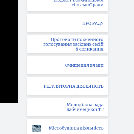
Бюджет Бабчинецької
сільської ради
ПРО РАДУ
Протоколи поіменного
голосування засідань сесій
8 скликання
Очищення влади
РЕГУЛЯТОРНА ДІЯЛЬНІСТЬ
Молодіжна рада
Бабчинецької ТГ
Містобудівна діяльність