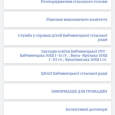
Розпорядження сільського голови
Рішення виконавчого комітету
Служба у справах дітей Бабчинецької сільської
ради
Заклади освіти Бабчинецької ОТГ :
Бабчинецька ЗОШ І-ІІ ст. ; Вила-Ярузька ЗОШ
І-ІІІ ст.; Букатинська ЗОШ І ст.
ЦНАП Бабчинецької сільської ради
ІНФОРМАЦІЯ ДЛЯ ГРОМАДЯН
Колективні договори