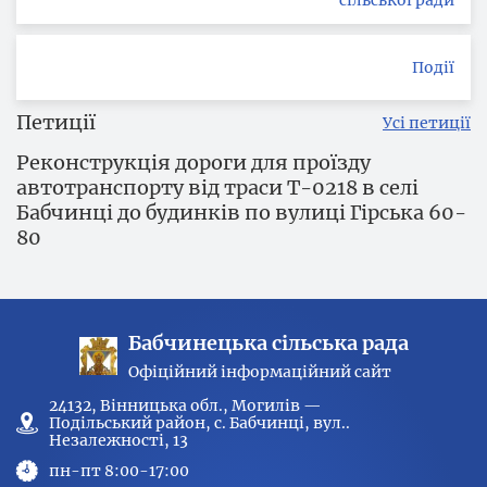
сільської ради
Події
Петиції
Усі петиції
Реконструкція дороги для проїзду
автотранспорту від траси Т-0218 в селі
Бабчинці до будинків по вулиці Гірська 60-
80
Бабчинецька сільська рада
Офіційний інформаційний сайт
24132, Вінницька обл., Могилів —
Подільський район, с. Бабчинці, вул..
Незалежності, 13
пн-пт 8:00-17:00