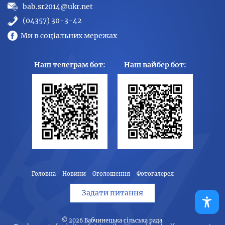
bab.sr2014@ukr.net
(04357) 30-3-42
Ми в соціальних мережах
Наш телеграм бот:
Наш вайбер бот:
Головна
Новини
Оголошення
Фотогалерея
Задати питання
© 2026
Бабчинецька сільська рада
.