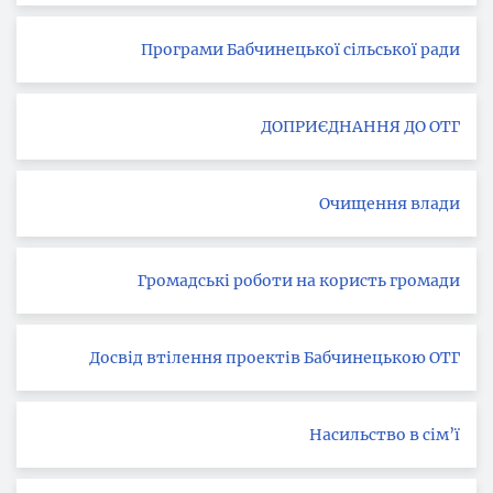
Програми Бабчинецької сільської ради
ДОПРИЄДНАННЯ ДО ОТГ
Очищення влади
Громадські роботи на користь громади
Досвід втілення проектів Бабчинецькою ОТГ
Насильство в сім’ї