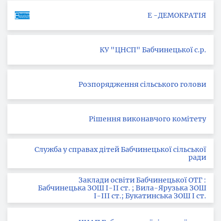
Е -ДЕМОКРАТІЯ
КУ "ЦНСП" Бабчинецької с.р.
Розпорядження сільського голови
Рішення виконавчого комітету
Служба у справах дітей Бабчинецької сільської
ради
Заклади освіти Бабчинецької ОТГ :
Бабчинецька ЗОШ І-ІІ ст. ; Вила-Ярузька ЗОШ
І-ІІІ ст.; Букатинська ЗОШ І ст.