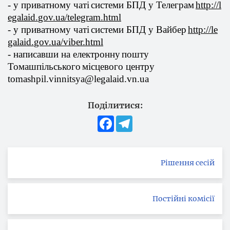
- у приватному
чаті
системи
БПД у
Телеграм
http
://
l
egalaid
.
gov
.
ua
/
telegram
.
html
- у приватному
чаті
системи
БПД у
Вайбер
http
://
le
galaid
.
gov
.
ua
/
viber
.
html
- написавши на
електронну
пошту
Томашпільського
місцевого
центру
tomashpil
.
vinnitsya
@
legalaid
.
vn
.
ua
Поділитися:
Facebook
Telegram
Рішення сесій
Постійні комісії