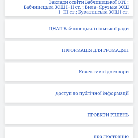
Заклади освіти Бабчинецької ОТГ :
Бабчинецька ЗОШ І-ІІ ст. ; Вила-Ярузька ЗОШ
І-ІІІ ст.; Букатинська ЗОШ І ст.
ЦНАП Бабчинецької сільської ради
ІНФОРМАЦІЯ ДЛЯ ГРОМАДЯН
Колективні договори
Доступ до публічної інформації
ПРОЕКТИ РІШЕНЬ
про люстрацію