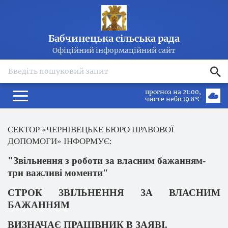
Бабчинецька сільська рада
Офіційний інформаційний сайт
search
прогноз на 21:00
чисте небо 19.8℃
СЕКТОР «
ЧЕРНІВЕЦЬКЕ
БЮРО ПРАВОВОЇ
ДОПОМОГИ» ІНФОРМУЄ:
"
Звільнення
з
роботи
за
власним
бажанням
-
три
важливі
моменти
"
СТРОК ЗВІЛЬНЕННЯ ЗА ВЛАСНИМ
БАЖАННЯМ
ВИЗНАЧАЄ ПРАЦІВНИК В ЗАЯВІ.