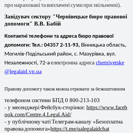
про
нараховані
та
виплачені
суми
при
звільненні
).
Завідувач
сектору "
Чернівецьке
бюро
правової
допомоги
"
В.В.
Бабій
Контактні
телефони
та адреса бюро
правової
допомоги
: Тел.: 04357 2-11-93,
Вінницька
область,
Могилів-Подільський
район, с.
Мазурівка
,
вул
.
електронна
адреса
chernivetske
Незалежності
, 72-а
@legalaid.vn.ua
Правову
допомогу
також
можна
отримати
за
безкоштовним
телефоном
системи
БПД 0 800-213-103
- у
месенджері
Фейсбук-сторінки
:
https
://
www
.
faceb
ook
.
com
/
Centre
.4.
Legal
.
Aid
/
- у
публічному
чаті
Телеграм
-каналу «
Безоплатна
правова
допомога
»
https
://
t
.
me
/
ualegalaidchat