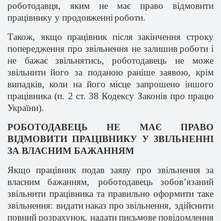
роботодавця
,
яким
не
має
право
відмовити
працівнику
у
продовженні
роботи
.
Також
,
якщо
працівник
п
ісля
закінчення
строку
попередження
про
звільнення
не
залишив
роботи
і
не
бажає
звільнятись
,
роботодавець
не
може
звільнити
його
за
поданою
раніше
заявою
,
крім
випадків
, коли на
його
місце
запрошено
іншого
працівника
(п. 2 ст. 38 Кодексу
Законів
про
працю
України
).
РОБОТОДАВЕЦЬ НЕ МАЄ ПРАВО
ВІДМОВИТИ ПРАЦІВНИКУ У ЗВІЛЬНЕННІ
ЗА ВЛАСНИМ БАЖАННЯМ
Якщо
працівник
подав
заяву
про
звільнення
за
власним
бажанням
,
роботодавець
зобов’язаний
звільнити
працівника
та
правильно
оформити
таке
звільнення
:
видати
наказ
про
звільнення
,
здійснити
повний
розрахунок
,
надати
письмове
повідомлення