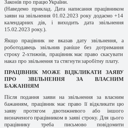
Законі
в
про
працю
України
.
(
Наведемо
приклад.
Дата
написання
працівником
заяви на
звільнення
01.02.2023 року
додаємо
+14
календарних
дів
, і
виходить
дата
звільнення
15.02.2023 року.).
Якщо
працівник
не
вказав
дату
звільнення
, а
роботодавець
звільнив
раніше
без
дотримання
строку 2-хтижнів,
працівник
має
право
скасувати
наказ про
звільнення
та
стягнути
заробітну
плату.
ПРАЦІВНИК МОЖЕ ВІДКЛИКАТИ ЗАЯВУ
ПРО ЗВІЛЬНЕННЯ ЗА ВЛАСНИМ
БАЖАННЯМ
П
ісля
подання
заяви на
звільнення
за
власним
бажанням
,
працівник
має
право
її
відкликати
цю
заяву
протягом
двотижневого
або
іншого
визначеного
працівником
в
заяві
строку. Для
цього
працівнику
треба
письмово
повідомити