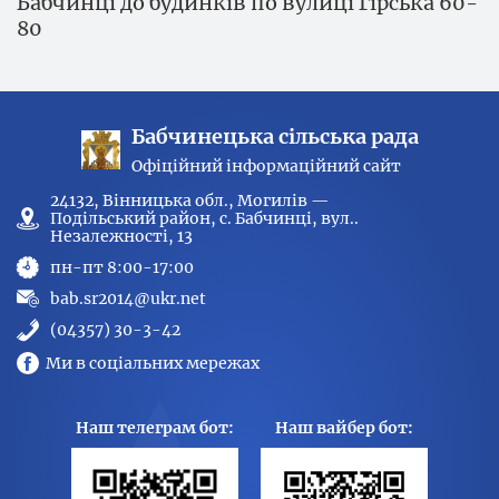
Бабчинці до будинків по вулиці Гірська 60-
80
Бабчинецька сільська рада
Офіційний інформаційний сайт
24132, Вінницька обл., Могилів —
Подільський район, с. Бабчинці, вул..
Незалежності, 13
пн-пт 8:00-17:00
bab.sr2014@ukr.net
(04357) 30-3-42
Ми в соціальних мережах
Наш телеграм бот:
Наш вайбер бот: