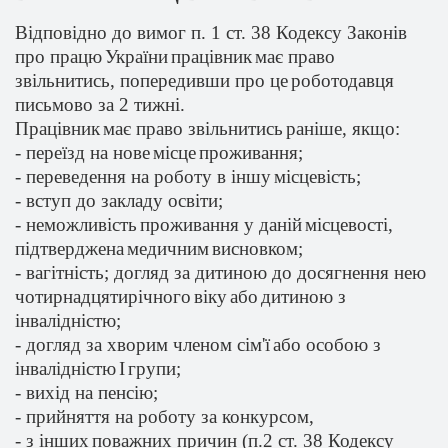
Відповідно
до
вимог
п. 1 ст. 38 Кодексу
Законів
про
працю
України
працівник
має
право
звільнитись
,
попередивши
про
це
роботодавця
письмово
за 2
тижні
.
Працівник
має
право
звільнитись
раніше
,
якщо
:
-
переїзд
на
нове
місце
проживання
;
-
переведення
на роботу в
іншу
місцевість
;
-
вступ
до закладу
освіти
;
-
неможливість
проживання
у
даній
місцевості
,
підтверджена
медичним
висновком
;
-
вагітність
; догляд за
дитиною
до
досягнення
нею
чотирнадцятирічного
віку
або
дитиною
з
інвалідністю
;
- догляд за
хворим
членом
сім'ї
або
особою з
інвалідністю
I
групи
;
-
вихід
на
пенсію
;
-
прийняття
на роботу за конкурсом,
- з
інших
поважних
причин (п.2 ст. 38 Кодексу