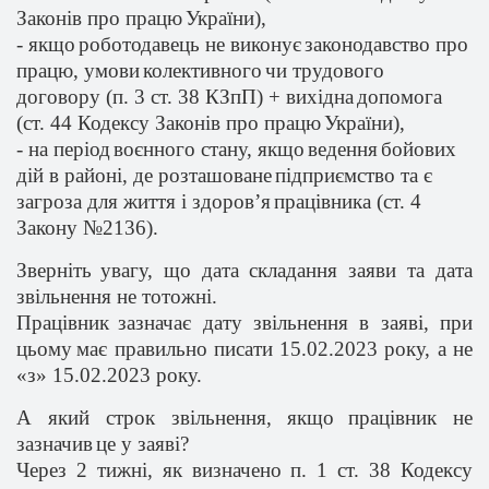
Законів
про
працю
України
),
-
якщо
роботодавець
не
виконує
законодавство
про
працю
,
умови
колективного
чи
трудового
договору (п. 3 ст. 38
КЗпП
) +
вихідна
допомога
(ст. 44 Кодексу
Законів
про
працю
України
),
- на
період
воєнного
стану,
якщо
ведення
бойових
дій
в
районі
, де
розташоване
п
ідприємство
та є
загроза
для
життя
і
здоров’я
працівника
(ст. 4
Закону №2136).
Зверніть
увагу
,
що
дата
складання
заяви та дата
звільнення
не
тотожні
.
Працівник
зазначає
дату
звільнення
в
заяві
, при
цьому
має
правильно
писати
15.02.2023 року, а не
«з» 15.02.2023 року.
А
який
строк
звільнення
,
якщо
працівник
не
зазначив
це
у
заяві
?
Через 2
тижні
, як
визначено
п. 1 ст. 38 Кодексу