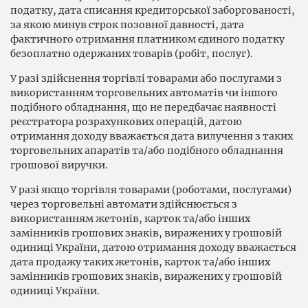
податку, дата списання кредиторської заборгованості,
за якою минув строк позовної давності, дата
фактичного отримання платником єдиного податку
безоплатно одержаних товарів (робіт, послуг).
У разі здійснення торгівлі товарами або послугами з
використанням торговельних автоматів чи іншого
подібного обладнання, що не передбачає наявності
реєстратора розрахункових операцій, датою
отримання доходу вважається дата вилучення з таких
торговельних апаратів та/або подібного обладнання
грошової виручки.
У разі якщо торгівля товарами (роботами, послугами)
через торговельні автомати здійснюється з
використанням жетонів, карток та/або інших
замінників грошових знаків, виражених у грошовій
одиниці України, датою отримання доходу вважається
дата продажу таких жетонів, карток та/або інших
замінників грошових знаків, виражених у грошовій
одиниці України.