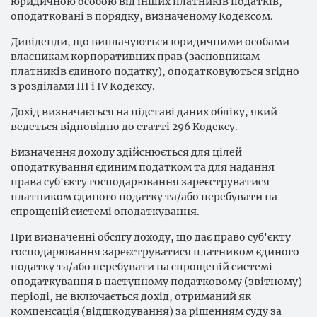
юридичною особою від інших платників податків,
оподатковані в порядку, визначеному Кодексом.
Дивіденди, що виплачуються юридичними особами
власникам корпоративних прав (засновникам
платників єдиного податку), оподатковуються згідно
з розділами III і IV Кодексу.
Дохід визначається на підставі даних обліку, який
ведеться відповідно до статті 296 Кодексу.
Визначення доходу здійснюється для цілей
оподаткування єдиним податком та для надання
права суб'єкту господарювання зареєструватися
платником єдиного податку та/або перебувати на
спрощеній системі оподаткування.
При визначенні обсягу доходу, що дає право суб'єкту
господарювання зареєструватися платником єдиного
податку та/або перебувати на спрощеній системі
оподаткування в наступному податковому (звітному)
періоді, не включається дохід, отриманий як
компенсація (відшкодування) за рішенням суду за