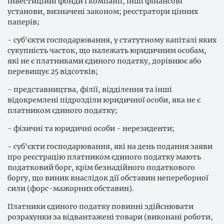
інвестиційні фонди і компанії, інші фінансові
установи, визначені законом; реєстратори цінних
паперів;
- суб'єкти господарювання, у статутному капіталі яких
сукупність часток, що належать юридичним особам,
які не є платниками єдиного податку, дорівнює або
перевищує 25 відсотків;
- представництва, філії, відділення та інші
відокремлені підрозділи юридичної особи, яка не є
платником єдиного податку;
- фізичні та юридичні особи - нерезиденти;
- суб'єкти господарювання, які на день подання заяви
про реєстрацію платником єдиного податку мають
податковий борг, крім безнадійного податкового
боргу, що виник внаслідок дії обставин непереборної
сили (форс-мажорних обставин).
Платники єдиного податку повинні здійснювати
розрахунки за відвантажені товари (виконані роботи,