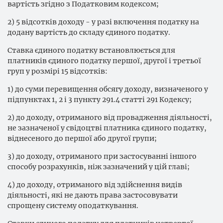
вартість згідно з Податковим кодексом;
2) 5 відсотків доходу - у разі включення податку на
додану вартість до складу єдиного податку.
Ставка єдиного податку встановлюється для
платників єдиного податку першої, другої і третьої
груп у розмірі 15 відсотків:
1) до суми перевищення обсягу доходу, визначеного у
підпунктах 1, 2 і 3 пункту 291.4 статті 291 Кодексу;
2) до доходу, отриманого від провадження діяльності,
не зазначеної у свідоцтві платника єдиного податку,
віднесеного до першої або другої групи;
3) до доходу, отриманого при застосуванні іншого
способу розрахунків, ніж зазначений у цій главі;
4) до доходу, отриманого від здійснення видів
діяльності, які не дають права застосовувати
спрощену систему оподаткування.