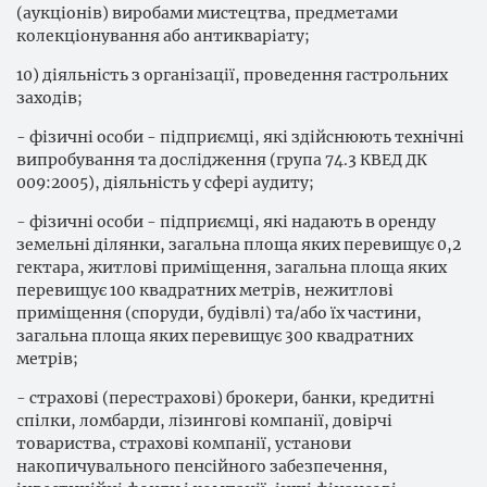
(аукціонів) виробами мистецтва, предметами
колекціонування або антикваріату;
10) діяльність з організації, проведення гастрольних
заходів;
- фізичні особи - підприємці, які здійснюють технічні
випробування та дослідження (група 74.3 КВЕД ДК
009:2005), діяльність у сфері аудиту;
- фізичні особи - підприємці, які надають в оренду
земельні ділянки, загальна площа яких перевищує 0,2
гектара, житлові приміщення, загальна площа яких
перевищує 100 квадратних метрів, нежитлові
приміщення (споруди, будівлі) та/або їх частини,
загальна площа яких перевищує 300 квадратних
метрів;
- страхові (перестрахові) брокери, банки, кредитні
спілки, ломбарди, лізингові компанії, довірчі
товариства, страхові компанії, установи
накопичувального пенсійного забезпечення,