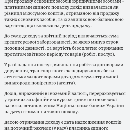
При продажу основних засобів юридичними особами -
платниками єдиного податку дохід визначається як
різниця між сумою коштів, отриманою від продажу
таких основних засобів, та їх залишковою балансовою
вартістю, що склалася на день продажу.
До суми доходу за звітний період включаються сума
кредиторської заборгованості, за якою минув строк
позовної давності, та вартість безоплатно отриманих
протягом звітного періоду товарів (робіт, послуг).
У разі надання послуг, виконання робіт за договорами
доручення, транспортного експедирування або за
агентськими договорами доходом є сума отриманої
винагороди повіреного (агента).
Дохід, виражений в іноземній валюті, перераховується
у гривнях за офіційним курсом гривні до іноземної
валюти, встановленим Національним банком України
на дату отримання такого доходу.
Датою отримання доходу є дата надходження коштів
на поточний рахунок (у касу) платника єдиного