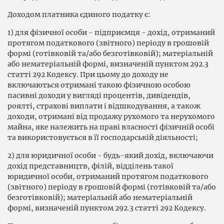
Доходом платника єдиного податку є:
1) для фізичної особи - підприємця - дохід, отриманий
протягом податкового (звітного) періоду в грошовій
формі (готівковій та/або безготівковій); матеріальній
або нематеріальній формі, визначеній пунктом 292.3
статті 292 Кодексу. При цьому до доходу не
включаються отримані такою фізичною особою
пасивні доходи у вигляді процентів, дивідендів,
роялті, страхові виплати і відшкодування, а також
доходи, отримані від продажу рухомого та нерухомого
майна, яке належить на праві власності фізичній особі
та використовується в її господарській діяльності;
2) для юридичної особи - будь-який дохід, включаючи
дохід представництв, філій, відділень такої
юридичної особи, отриманий протягом податкового
(звітного) періоду в грошовій формі (готівковій та/або
безготівковій); матеріальній або нематеріальній
формі, визначеній пунктом 292.3 статті 292 Кодексу.