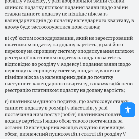
розділу V Кодексу, у разі добровільної зміни ставки
єдиного податку шляхом подання заяви щодо зміни
ставки єдиного податку не пізніше ніж за 15
календарних днів до початку календарного кварталу, в
якому буде застосовуватися нова ставка;
в) суб'єктом господарювання, який не зареєстрований
платником податку на додану вартість, у разі його
переходу на спрощену систему оподаткування шляхом
реєстрації платником податку на додану вартість
відповідно до розділу V Кодексу і подання заяви щодо
переходу на спрощену систему оподаткування не
пізніше ніж за 15 календарних днів до початку
наступного календарного кварталу, в якому здійснено
реєстрацію платником податку на додану вартість;
г) платником єдиного податку, що застосовує ставку
єдиного податку в розмірі 5 відсотків, у разі
постачання ним послуг (робіт) платникам податку на
додану вартість і якщо обсяг такого постачання за
останні 12 календарних місяців сукупно перевищує
обсяг, визначений пунктом 181.1 статті 181 розділу V