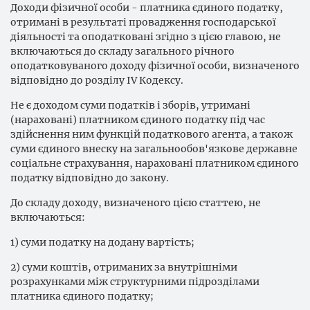
Доходи фізичної особи - платника єдиного податку,
отримані в результаті провадження господарської
діяльності та оподатковані згідно з цією главою, не
включаються до складу загального річного
оподатковуваного доходу фізичної особи, визначеного
відповідно до розділу IV Кодексу.
Не є доходом суми податків і зборів, утримані
(нараховані) платником єдиного податку під час
здійснення ним функцій податкового агента, а також
суми єдиного внеску на загальнообов'язкове державне
соціальне страхування, нараховані платником єдиного
податку відповідно до закону.
До складу доходу, визначеного цією статтею, не
включаються:
1) суми податку на додану вартість;
2) суми коштів, отриманих за внутрішніми
розрахунками між структурними підрозділами
платника єдиного податку;