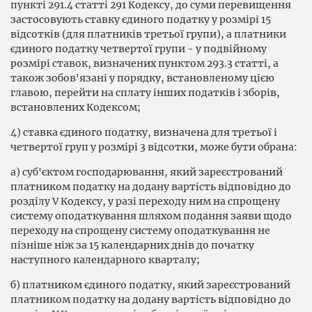
пункті 291.4 статті 291 Кодексу, до суми перевищення
застосовують ставку єдиного податку у розмірі 15
відсотків (для платників третьої групи), а платники
єдиного податку четвертої групи - у подвійному
розмірі ставок, визначених пунктом 293.3 статті, а
також зобов'язані у порядку, встановленому цією
главою, перейти на сплату інших податків і зборів,
встановлених Кодексом;
4) ставка єдиного податку, визначена для третьої і
четвертої груп у розмірі 3 відсотки, може бути обрана:
а) суб'єктом господарювання, який зареєстрований
платником податку на додану вартість відповідно до
розділу V Кодексу, у разі переходу ним на спрощену
систему оподаткування шляхом подання заяви щодо
переходу на спрощену систему оподаткування не
пізніше ніж за 15 календарних днів до початку
наступного календарного кварталу;
б) платником єдиного податку, який зареєстрований
платником податку на додану вартість відповідно до