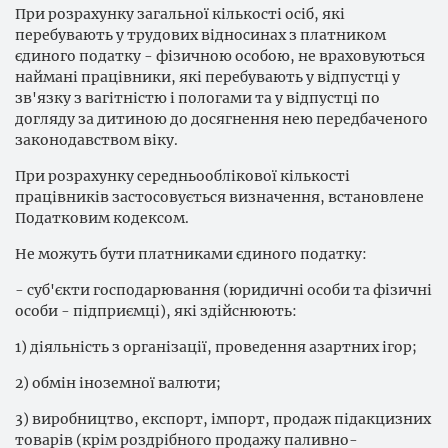
При розрахунку загальної кількості осіб, які
перебувають у трудових відносинах з платником
єдиного податку - фізичною особою, не враховуються
наймані працівники, які перебувають у відпустці у
зв'язку з вагітністю і пологами та у відпустці по
догляду за дитиною до досягнення нею передбаченого
законодавством віку.
При розрахунку середньооблікової кількості
працівників застосовується визначення, встановлене
Податковим кодексом.
Не можуть бути платниками єдиного податку:
- суб'єкти господарювання (юридичні особи та фізичні
особи - підприємці), які здійснюють:
1) діяльність з організації, проведення азартних ігор;
2) обмін іноземної валюти;
3) виробництво, експорт, імпорт, продаж підакцизних
товарів (крім роздрібного продажу паливно-