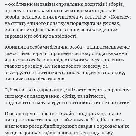
- особливий механізм справляння податків і зборів,
що встановлює заміну сплати окремих податків і
зборів, встановлених пунктом 297.1 статті 297 Кодексу,
на сплату єдиного податку в порядку та на умовах,
визначених цією главою, з одночасним веденням
спрощеного обліку та звітності.
Юридична особа чи фізична особа - підприємець може
самостійно обрати спрощену систему оподаткування,
якщо така особа відповідає вимогам, встановленим
главою 1 розділу XIV Податкового кодексу, та
реєструється платником єдиного податку в порядку,
визначеному цією главою.
Суб'єкти господарювання, які застосовують спрощену
систему оподаткування, обліку та звітності,
поділяються на такі групи платників єдиного податку:
1) перша група - фізичні особи - підприємці, які не
використовують працю найманих осіб, здійснюють
виключно роздрібний продаж товарів з торговельних
місць на ринках та/або провадять господарську