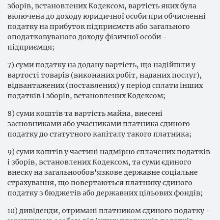
зборів, встановлених Кодексом, вартість яких була
включена до доходу юридичної особи при обчисленні
податку на прибуток підприємств або загального
оподатковуваного доходу фізичної особи -
підприємця;
7) суми податку на додану вартість, що надійшли у
вартості товарів (виконаних робіт, наданих послуг),
відвантажених (поставлених) у період сплати інших
податків і зборів, встановлених Кодексом;
8) суми коштів та вартість майна, внесені
засновниками або учасниками платника єдиного
податку до статутного капіталу такого платника;
9) суми коштів у частині надмірно сплачених податків
і зборів, встановлених Кодексом, та суми єдиного
внеску на загальнообов'язкове державне соціальне
страхування, що повертаються платнику єдиного
податку з бюджетів або державних цільових фондів;
10) дивіденди, отримані платником єдиного податку -