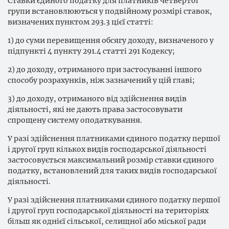
Ставки єдиного податку для платників четвертої
групи встановлюються у подвійному розмірі ставок,
визначених пунктом 293.3 цієї статті:
1) до суми перевищення обсягу доходу, визначеного у
підпункті 4 пункту 291.4 статті 291 Кодексу;
2) до доходу, отриманого при застосуванні іншого
способу розрахунків, ніж зазначений у цій главі;
3) до доходу, отриманого від здійснення видів
діяльності, які не дають права застосовувати
спрощену систему оподаткування.
У разі здійснення платниками єдиного податку першої
і другої груп кількох видів господарської діяльності
застосовується максимальний розмір ставки єдиного
податку, встановлений для таких видів господарської
діяльності.
У разі здійснення платниками єдиного податку першої
і другої груп господарської діяльності на територіях
більш як однієї сільської, селищної або міської ради