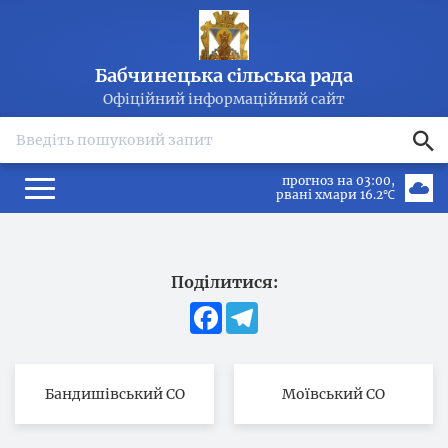
Бабчинецька сільська рада
Офіційний інформаційний сайт
search
прогноз на 03:00
рвані хмари 16.2℃
Поділитися:
Facebook
Telegram
Бандишівський СО
Моївський СО