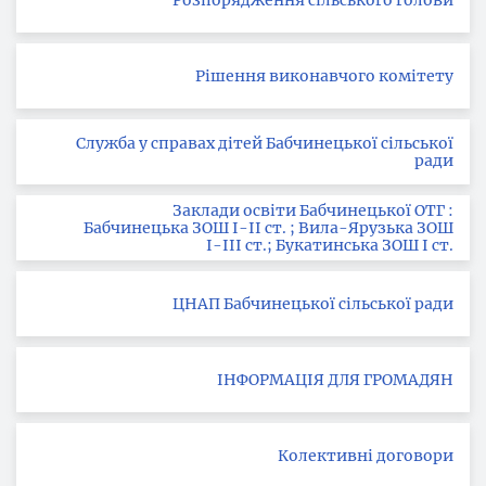
Розпорядження сільського голови
Рішення виконавчого комітету
Служба у справах дітей Бабчинецької сільської
ради
Заклади освіти Бабчинецької ОТГ :
Бабчинецька ЗОШ І-ІІ ст. ; Вила-Ярузька ЗОШ
І-ІІІ ст.; Букатинська ЗОШ І ст.
ЦНАП Бабчинецької сільської ради
ІНФОРМАЦІЯ ДЛЯ ГРОМАДЯН
Колективні договори