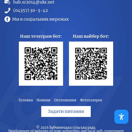
bab.sr2014@ukr.net
(04357) 30-3-42
Ми в соціальних мережах
Наш телеграм бот:
Наш вайбер бот:
Головна
Новини
Оголошення
Фотогалерея
Задати питання
© 2026
Бабчинецька сільська рада
.
Development of websites of state authorities and local self-government