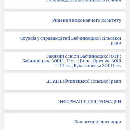
Розпорядження сільського голови
Рішення виконавчого комітету
Служба у справах дітей Бабчинецької сільської
ради
Заклади освіти Бабчинецької ОТГ :
Бабчинецька ЗОШ І-ІІ ст. ; Вила-Ярузька ЗОШ
І-ІІІ ст.; Букатинська ЗОШ І ст.
ЦНАП Бабчинецької сільської ради
ІНФОРМАЦІЯ ДЛЯ ГРОМАДЯН
Колективні договори