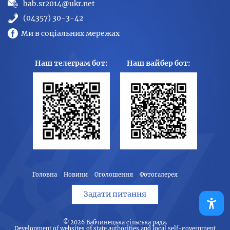
bab.sr2014@ukr.net
(04357) 30-3-42
Ми в соціальних мережах
Наш телеграм бот:
Наш вайбер бот:
Головна
Новини
Оголошення
Фотогалерея
Задати питання
© 2026
Бабчинецька сільська рада
.
Development of websites of state authorities and local self-government