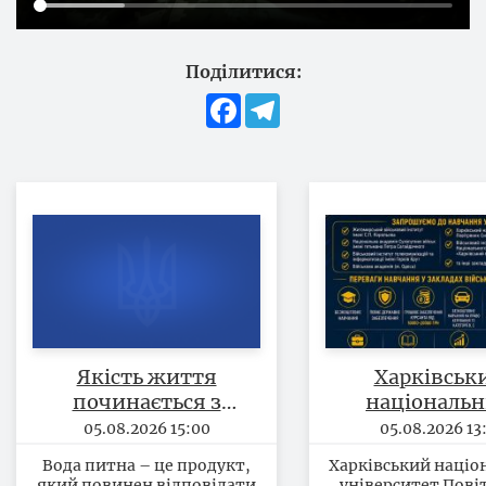
Поділитися:
Facebook
Telegram
Якість життя
Харківськ
починається з
національ
безпечності питної
університ
05.08.2026 15:00
05.08.2026 13:
води
Повітряних
Вода питна – це продукт,
Харківський націо
продовжує вс
який повинен відповідати
університет Пові