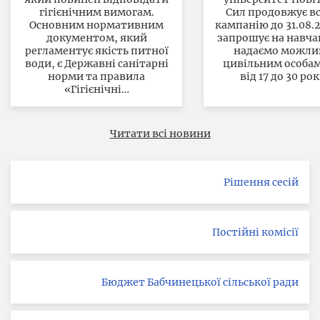
кампанію 
гігієнічним вимогам.
Сил продовжує в
Основним нормативним
кампанію до 31.08.2
31.08.2026 р
документом, який
запрошує на навча
запрошує 
регламентує якість питної
надаємо можли
навчання
води, є Державні санітарні
цивільним особам
норми та правила
від 17 до 30 рок
«Гігієнічні…
Читати всі новини
Рішення сесій
Постійні комісії
Бюджет Бабчинецької сільської ради