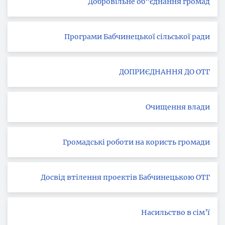
Добровільне об"єднання громад
Програми Бабчинецької сільської ради
ДОПРИЄДНАННЯ ДО ОТГ
Очищення влади
Громадські роботи на користь громади
Досвід втілення проектів Бабчинецькою ОТГ
Насильство в сім’ї