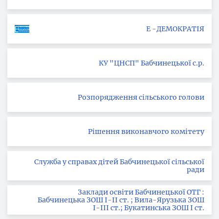
Е -ДЕМОКРАТІЯ
КУ "ЦНСП" Бабчинецької с.р.
Розпорядження сільського голови
Рішення виконавчого комітету
Служба у справах дітей Бабчинецької сільської
ради
Заклади освіти Бабчинецької ОТГ :
Бабчинецька ЗОШ І-ІІ ст. ; Вила-Ярузька ЗОШ
І-ІІІ ст.; Букатинська ЗОШ І ст.