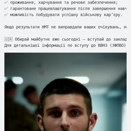
✅ проживання, харчування та речове забезпечення;

✅ гарантоване працевлаштування після завершення навчан
✅ можливість побудувати успішну військову кар’єру.

Якщо результати НМТ не виправдали ваших очікувань, не 
🇺🇦 Обирай майбутнє вже сьогодні — вступай до закладів
Video
file