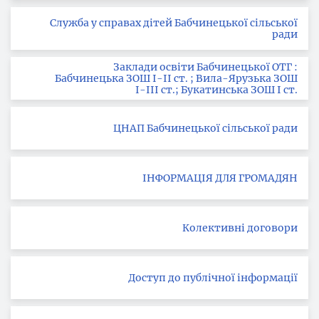
Служба у справах дітей Бабчинецької сільської
ради
Заклади освіти Бабчинецької ОТГ :
Бабчинецька ЗОШ І-ІІ ст. ; Вила-Ярузька ЗОШ
І-ІІІ ст.; Букатинська ЗОШ І ст.
ЦНАП Бабчинецької сільської ради
ІНФОРМАЦІЯ ДЛЯ ГРОМАДЯН
Колективні договори
Доступ до публічної інформації