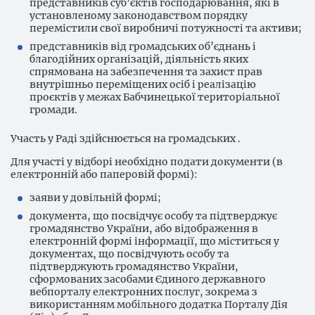
представників суб’єктів господарювання, які в
установленому законодавством порядку
перемістили свої виробничі потужності та активи;
представників від громадських об’єднань і
благодійних організацій, діяльність яких
спрямована на забезпечення та захист прав
внутрішньо переміщених осіб і реалізацію
проєктів у межах Бабчинецької територіальної
громади.
Участь у Раді здійснюється на громадських .
Для участі у відборі необхідно подати документи (в
електронній або паперовій формі):
заяви у довільній формі;
документа, що посвідчує особу та підтверджує
громадянство України, або відображення в
електронній формі інформації, що міститься у
документах, що посвідчують особу та
підтверджують громадянство України,
сформованих засобами Єдиного державного
вебпорталу електронних послуг, зокрема з
використанням мобільного додатка Порталу Дія