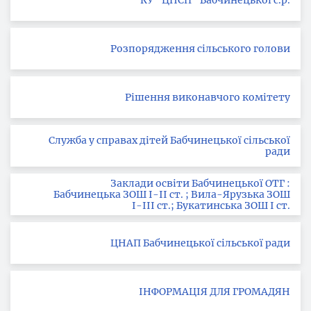
КУ "ЦНСП" Бабчинецької с.р.
Розпорядження сільського голови
Рішення виконавчого комітету
Служба у справах дітей Бабчинецької сільської
ради
Заклади освіти Бабчинецької ОТГ :
Бабчинецька ЗОШ І-ІІ ст. ; Вила-Ярузька ЗОШ
І-ІІІ ст.; Букатинська ЗОШ І ст.
ЦНАП Бабчинецької сільської ради
ІНФОРМАЦІЯ ДЛЯ ГРОМАДЯН