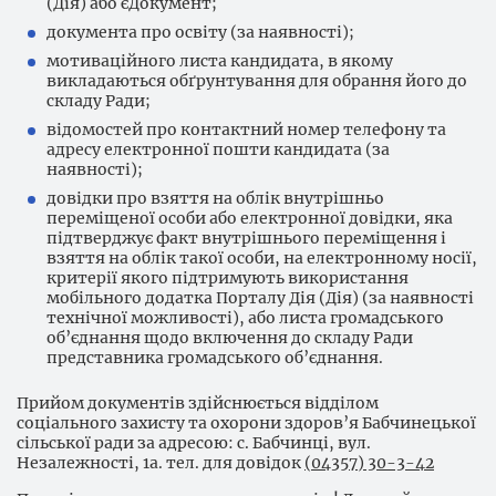
(Дія) або єДокумент;
документа про освіту (за наявності);
мотиваційного листа кандидата, в якому
викладаються обґрунтування для обрання його до
складу Ради;
відомостей про контактний номер телефону та
адресу електронної пошти кандидата (за
наявності);
довідки про взяття на облік внутрішньо
переміщеної особи або електронної довідки, яка
підтверджує факт внутрішнього переміщення і
взяття на облік такої особи, на електронному носії,
критерії якого підтримують використання
мобільного додатка Порталу Дія (Дія) (за наявності
технічної можливості), або листа громадського
об’єднання щодо включення до складу Ради
представника громадського об’єднання.
Прийом документів здійснюється відділом
соціального захисту та охорони здоров’я Бабчинецької
сільської ради за адресою: с. Бабчинці, вул.
Незалежності, 1а. тел. для довідок
(04357) 30-3-42