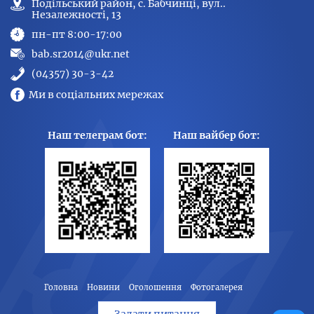
Подільський район, с. Бабчинці, вул..
Незалежності, 13
пн-пт 8:00-17:00
bab.sr2014@ukr.net
(04357) 30-3-42
Ми в соціальних мережах
Наш телеграм бот:
Наш вайбер бот:
Головна
Новини
Оголошення
Фотогалерея