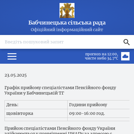
Бабчинецька сільська рада
Офіційний інформаційний сайт
search
прогноз на 12:00
чисте небо 34.7℃
23.05.2025
Графік прийому спеціалістами Пенсійного фонду
України у Бабчинецькій ТГ
День:
Години прийому
щовівторка
09:00-16:00 год.
Прийом спеціалістами Пенсйного фонду України
здійснюється у приміщенні ЦНАПу за адресою с.